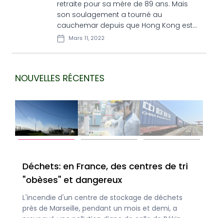
retraite pour sa mère de 89 ans. Mais
son soulagement a tourné au
cauchemar depuis que Hong Kong est
submergé par une vague de Covid qui
Mars 11, 2022
fait un grand nombre de victimes chez
les personnes âgées, en grande partie
non-vaccinées.
NOUVELLES RÉCENTES
 de tri
La centrale nucléaire dévastée de
Fukushima, un chantier herculéen
déchets
Onze ans après l'accident à la centrale nucléaire
emi, a
japonaise de Fukushima Daiichi frappée par un