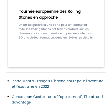
Jeux paralympiques: malgré le conflit,
Tournée eur
l'Ukraine égale son record de
Stones en a
médailles
Grâce notamment à trois nouveaux titres en
Un riff de guitar
biathlon, l'Ukraine a égalé vendredi son record de
toile: les Rolling
médailles aux Jeux paralympiques de Pékin, atteint
réseaux sociaux 
en 2006 à Turin, et ce malgré les inquiétudes
60 ans de leur fo
constantes liées au conflit en cours dans le pays.
Pierra Menta: François D'haene court pour l'aventure
et l'exotisme en 2022
Corse: Jean Castex tente "l'apaisement", l'île attend
davantage