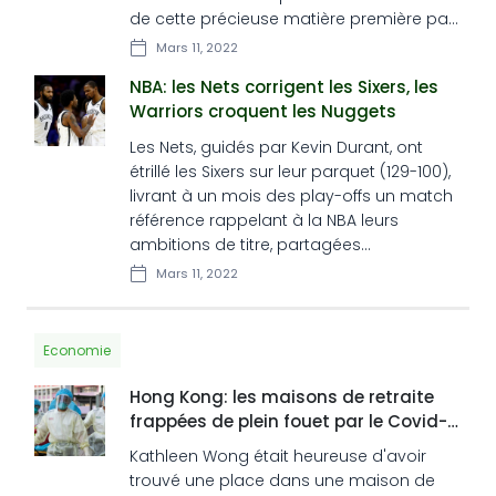
de cette précieuse matière première par
l'Italie? Tout comme l'Allemagne, la
Mars 11, 2022
péninsule aurait gros à perdre si Moscou
NBA: les Nets corrigent les Sixers, les
fermait le robinet à gaz.
Warriors croquent les Nuggets
Les Nets, guidés par Kevin Durant, ont
étrillé les Sixers sur leur parquet (129-100),
livrant à un mois des play-offs un match
référence rappelant à la NBA leurs
ambitions de titre, partagées
notamment par les Warriors et Stephen
Mars 11, 2022
Curry, victorieux, eux, à Denver.
Economie
Hong Kong: les maisons de retraite
frappées de plein fouet par le Covid-
19
Kathleen Wong était heureuse d'avoir
trouvé une place dans une maison de