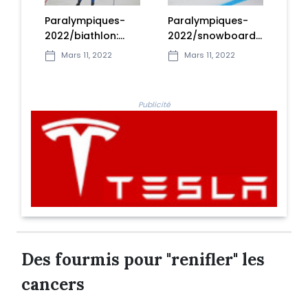
-
Paralympiques-
Les rares
Ind
2022/snowboard:
nouvelles sortant
l'U
t
Maxime
de Marioupol
Kos
Mars 11, 2022
Mars 11, 2022
n or
Montaggioni (FRA)
racontent le
sil
décroche l'or
désespoir
jou
Publicité
Des fourmis pour "renifler" les
cancers