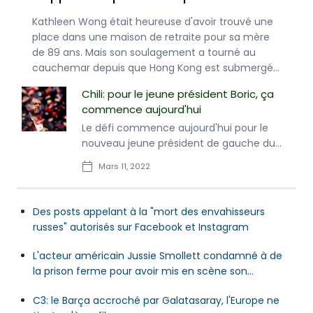
civils
L'étau se resserre sur Kiev vendredi, l'armée russe
Kathleen W
cherchant à "bloquer" la capitale ukrainienne
place dan
transformée en "forteresse" par ses habitants,
de 89 ans
alors que le président Volodymyr Zelensky a
cauchemar
accusé Moscou de cibler les civils fuyant les
par une v
Chili: pour le jeune président Boric, ça
combats.
de victim
commence aujourd'hui
partie no
Le défi commence aujourd'hui pour le
nouveau jeune président de gauche du
Chili, Gabriel Boric, 36 ans, qui prend
Mars 11, 2022
vendredi les rênes du pays et doit
désormais tenir les promesses qui l'ont
porté au pouvoir.
Des posts appelant à la "mort des envahisseurs
russes" autorisés sur Facebook et Instagram
L'acteur américain Jussie Smollett condamné à de
la prison ferme pour avoir mis en scène son
agression
C3: le Barça accroché par Galatasaray, l'Europe ne