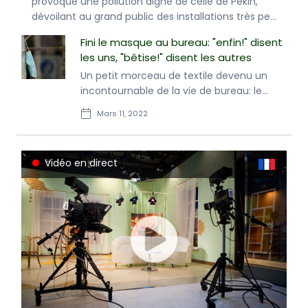
 Pékin,
tsunami, environ 4.000 personnes travaillent
ns très peu
toujours quotidiennement à des opérations
complexes de nettoyage et de démantèlement
Fini le masque au bureau: "enfin!" disent
prévues sur des décennies.
les uns, "bêtise!" disent les autres
Un petit morceau de textile devenu un
incontournable de la vie de bureau: le
masque ne sera officiellement plus
Mars 11, 2022
obligatoire en entreprise lundi, un
soulagement pour les uns, une source de
tracas pour d'autres.
Vidéo en direct