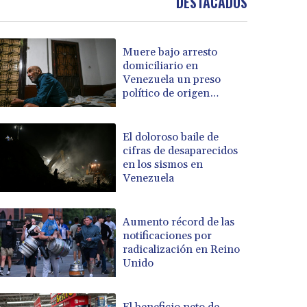
DESTACADOS
Muere bajo arresto
domiciliario en
Venezuela un preso
político de origen
uruguayo
El doloroso baile de
cifras de desaparecidos
en los sismos en
Venezuela
Aumento récord de las
notificaciones por
radicalización en Reino
Unido
El beneficio neto de