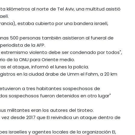
ta kilómetros al norte de Tel Aviv, una multitud asistió
aelí.
Francia), estaba cubierto por una bandera israelí,
 unas 500 personas también asistieron al funeral de
periodista de la AFP.
. El extremismo violento debe ser condenado por todos",
rio de la ONU para Oriente medio.
s el ataque, informó el lunes la policía.
registros en la ciudad árabe de Umm el Fahm, a 20 km
 detuvieron a tres habitantes sospechosos de
 dos sospechosos fueron detenidos en otro lugar"
us militantes eran los autores del tiroteo.
ra vez desde 2017 que EI reivindica un ataque dentro de
es israelíes y agentes locales de la organización EI,