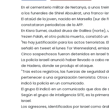
En el cementerio militar de Netanya, a unos trein
a los funerales de Shirel Aboukrat, una franco-isr
El ataúd de la joven, nacida en Marsella (sur de 
constataron periodistas de la AFP.
En Kisra Sumei, ciudad drusa de Galilea (norte),
Yezen Falah, el otro policía muerto, constató un 
"No hay justificación para los actos terroristas
señaló en tweet el lunes Tor Wennesland, emisa
Cinco sospechosos fueron detenidos en Israel tra
La policía israelí anunció haber llevado a cabo 
de Hadera, donde se produjo el ataque.
"Tras estos registros, las fuerzas de seguridad
pertenecer a una organización terrorista. Otros
indicó la policía en un comunicado.
El grupo EI indicó en un comunicado que dos de s
Según el grupo de inteligencia SITE, es la prime
Israel.
Los agresores, identificados por Israel como árab