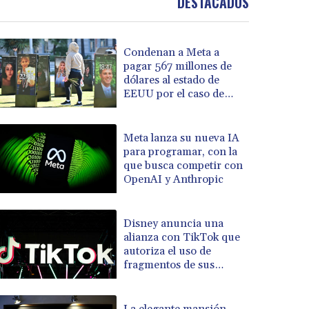
DESTACADOS
Condenan a Meta a
pagar 567 millones de
dólares al estado de
EEUU por el caso de
menores en las redes
sociales
Meta lanza su nueva IA
para programar, con la
que busca competir con
OpenAI y Anthropic
Disney anuncia una
alianza con TikTok que
autoriza el uso de
fragmentos de sus
producciones
La elegante mansión