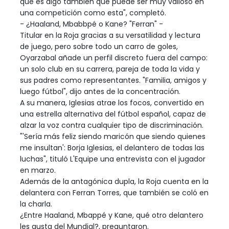
que es algo también que puede ser muy valioso en
una competición como esta", completó.
- ¿Haaland, Mbabbpé o Kane? "Ferran" -
Titular en la Roja gracias a su versatilidad y lectura
de juego, pero sobre todo un carro de goles,
Oyarzabal añade un perfil discreto fuera del campo:
un solo club en su carrera, pareja de toda la vida y
sus padres como representantes. "Familia, amigos y
luego fútbol", dijo antes de la concentración.
A su manera, Iglesias atrae los focos, convertido en
una estrella alternativa del fútbol español, capaz de
alzar la voz contra cualquier tipo de discriminación.
"'Sería más feliz siendo maricón que siendo quienes
me insultan': Borja Iglesias, el delantero de todas las
luchas", tituló L'Equipe una entrevista con el jugador
en marzo.
Además de la antagónica dupla, la Roja cuenta en la
delantera con Ferran Torres, que también se coló en
la charla.
¿Entre Haaland, Mbappé y Kane, qué otro delantero
les gusta del Mundial?, preguntaron.