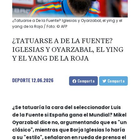
¿Tatuarse a De la Fuente? Iglesias y Oyarzabal, el ying y el
yang de la Roja / Foto: © AFP
¿TATUARSE A DE LA FUENTE?
IGLESIAS Y OYARZABAL, EL YING
Y EL YANG DE LA ROJA
DEPORTE
12.06.2026
Comparta
Comparta
¿Se tatuaría la cara del seleccionador Luis
de la Fuente si España gana el Mundial? Mikel
Oyarzabal dice no, argumentando que es "un
clásico", mientras que Borja Iglesias lo haría
a su "estilo", señalaron en rueda de prensa el