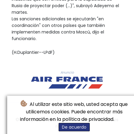
Rusia de proyectar poder (...)", subrayó Adeyemo el
martes.
Las sanciones adicionales se ejecutarán "en
coordinación" con otros países que también
implementen medidas contra Moscú, dijo el
funcionario.
(H.Duplantier--LPdF)
Anuncio
Al utilizar este sitio web, usted acepta que
utilicemos cookies. Puede encontrar más
información en la política de privacidad.
© Le Pays De France - 2026 - Todos los derechos
reservados
De acuerdo