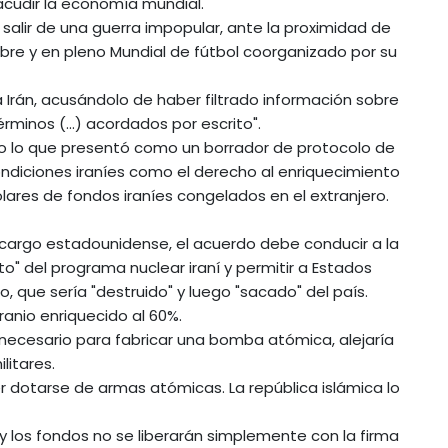
acudir la economía mundial.
salir de una guerra impopular, ante la proximidad de
re y en pleno Mundial de fútbol coorganizado por su
ra Irán, acusándolo de haber filtrado información sobre
rminos (...) acordados por escrito".
ado lo que presentó como un borrador de protocolo de
ondiciones iraníes como el derecho al enriquecimiento
ólares de fondos iraníes congelados en el extranjero.
 cargo estadounidense, el acuerdo debe conducir a la
o" del programa nuclear iraní y permitir a Estados
, que sería "destruido" y luego "sacado" del país.
uranio enriquecido al 60%.
90% necesario para fabricar una bomba atómica, alejaría
litares.
r dotarse de armas atómicas. La república islámica lo
ro y los fondos no se liberarán simplemente con la firma