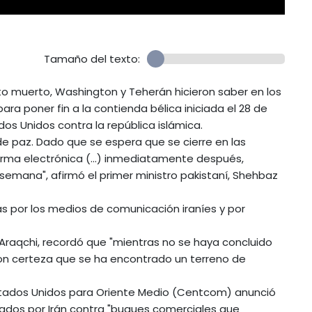
Tamaño del texto:
 muerto, Washington y Teherán hicieron saber en los
ra poner fin a la contienda bélica iniciada el 28 de
dos Unidos contra la república islámica.
 paz. Dado que se espera que se cierre en las
firma electrónica (...) inmediatamente después,
emana", afirmó el primer ministro pakistaní, Shehbaz
as por los medios de comunicación iraníes y por
ás Araqchi, recordó que "mientras no se haya concluido
con certeza que se ha encontrado un terreno de
stados Unidos para Oriente Medio (Centcom) anunció
zados por Irán contra "buques comerciales que