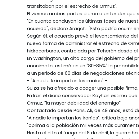
transitaban por el estrecho de Ormuz".
El viernes ambas partes dieron a entender que s
"En cuanto concluyan las últimas fases de nuest
acuerdo", declaró Araqchi. "Esto podría ocurrir en
Según él, el acuerdo prevé el levantamiento del
nueva forma de administrar el estrecho de Ormu
hidrocarburos, controlada por Teherán desde el i
En Washington, un alto cargo del gobierno del 
anonimato, estimó en un "80-85%" la probabilid
a un periodo de 60 días de negociaciones técnic
- "A nadie le importan los iraníes" -
Suiza se ha ofrecido a acoger una posible firma,
En Irán el diario conservador Kayhan estimó que
Ormuz, "la mayor debilidad del enemigo".
Contactado desde París, Alí, de 49 años, está d
"A nadie le importan los iraníes", critica bajo a
"oprima a la población mil veces más duramente
Hasta el alto el fuego del 8 de abril, la guerra 