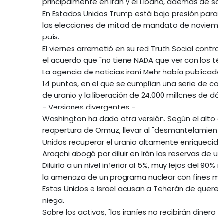
principalmente en Irán y el Líbano, además de s
En Estados Unidos Trump está bajo presión para 
las elecciones de mitad de mandato de noviemb
país.
El viernes arremetió en su red Truth Social cont
el acuerdo que "no tiene NADA que ver con los té
La agencia de noticias iraní Mehr había public
14 puntos, en el que se cumplían una serie de c
de uranio y la liberación de 24.000 millones de d
- Versiones divergentes -
Washington ha dado otra versión. Según el alto
reapertura de Ormuz, llevar al "desmantelamient
Unidos recuperar el uranio altamente enriquecido
Araqchi abogó por diluir en Irán las reservas de 
Diluirlo a un nivel inferior al 5%, muy lejos del 
la amenaza de un programa nuclear con fines mi
Estas Unidos e Israel acusan a Teherán de quere
niega.
Sobre los activos, "los iraníes no recibirán dine