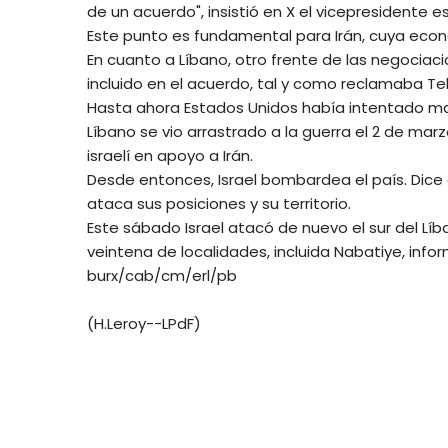
de un acuerdo", insistió en X el vicepresidente
Este punto es fundamental para Irán, cuya econ
En cuanto a Líbano, otro frente de las negociac
incluido en el acuerdo, tal y como reclamaba Te
Hasta ahora Estados Unidos había intentado m
Líbano se vio arrastrado a la guerra el 2 de marz
israelí en apoyo a Irán.
Desde entonces, Israel bombardea el país. Dice q
ataca sus posiciones y su territorio.
Este sábado Israel atacó de nuevo el sur del Líb
veintena de localidades, incluida Nabatiye, info
burx/cab/cm/erl/pb
(H.Leroy--LPdF)