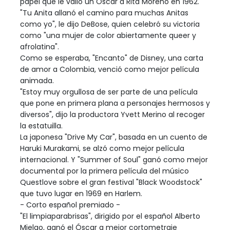
papel que le valió un Óscar a Rita Moreno en 1962.
"Tu Anita allanó el camino para muchas Anitas
como yo", le dijo DeBose, quien celebró su victoria
como "una mujer de color abiertamente queer y
afrolatina".
Como se esperaba, "Encanto" de Disney, una carta
de amor a Colombia, venció como mejor película
animada.
"Estoy muy orgullosa de ser parte de una película
que pone en primera plana a personajes hermosos y
diversos", dijo la productora Yvett Merino al recoger
la estatuilla.
La japonesa "Drive My Car", basada en un cuento de
Haruki Murakami, se alzó como mejor película
internacional. Y "Summer of Soul" ganó como mejor
documental por la primera película del músico
Questlove sobre el gran festival "Black Woodstock"
que tuvo lugar en 1969 en Harlem.
- Corto español premiado -
"El limpiaparabrisas", dirigido por el español Alberto
Mielgo, ganó el Óscar a mejor cortometraje