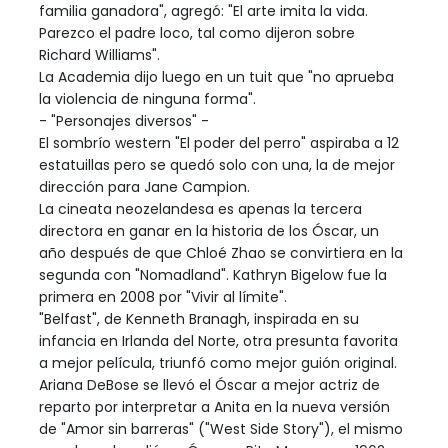
familia ganadora", agregó: "El arte imita la vida.
Parezco el padre loco, tal como dijeron sobre
Richard Williams".
La Academia dijo luego en un tuit que "no aprueba
la violencia de ninguna forma".
- "Personajes diversos" -
El sombrío western "El poder del perro" aspiraba a 12
estatuillas pero se quedó solo con una, la de mejor
dirección para Jane Campion.
La cineata neozelandesa es apenas la tercera
directora en ganar en la historia de los Óscar, un
año después de que Chloé Zhao se convirtiera en la
segunda con "Nomadland". Kathryn Bigelow fue la
primera en 2008 por "Vivir al límite".
"Belfast", de Kenneth Branagh, inspirada en su
infancia en Irlanda del Norte, otra presunta favorita
a mejor película, triunfó como mejor guión original.
Ariana DeBose se llevó el Óscar a mejor actriz de
reparto por interpretar a Anita en la nueva versión
de "Amor sin barreras" ("West Side Story"), el mismo