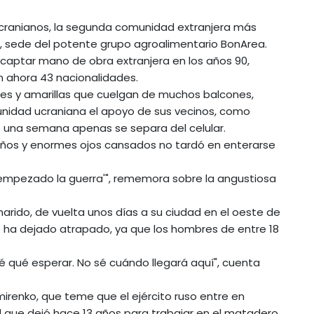
 ucranianos, la segunda comunidad extranjera más
, sede del potente grupo agroalimentario BonArea.
aptar mano de obra extranjera en los años 90,
 ahora 43 nacionalidades.
ules y amarillas que cuelgan de muchos balcones,
nidad ucraniana el apoyo de sus vecinos, como
 una semana apenas se separa del celular.
ños y enormes ojos cansados no tardó en enterarse
a empezado la guerra'", rememora sobre la angustiosa
rido, de vuelta unos días a su ciudad en el oeste de
 le ha dejado atrapado, ya que los hombres de entre 18
é qué esperar. No sé cuándo llegará aquí", cuenta
renko, que teme que el ejército ruso entre en
 que dejó hace 13 años para trabajar en el matadero