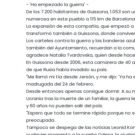
- 'Ha empezado la guerra' -
De los 7.200 habitantes de Guissona, 1.053 son
numerosa en este pueblo a 115 km de Barcelona
La expansión de esta compañía, que empezó a c
transformó también a Guissona, donde conviven
Los carteles contra la guerra y las banderas az
también del Ayuntamiento, recuerdan a la comu
agradece Natalia Tvardovska, quien desde hace
En Guissona desde 2006, esta camarera de 40 a
de que Rusia había invadido su país.
"Me llamó mi tía desde Jersón, y me dijo: 'Ya h
madrugada del 24 de febrero.
Desde entonces apenas consigue dormir. A su ma
Ucrania tras la muerte de un familiar, la guerra
y 60 años no pueden salir del país.
"Espero que todo se termine rápido porque no s
preocupada.
Tampoco se despega de las noticias Leonid Komi
cualquier momento a la sureña Odesa, la ciudad