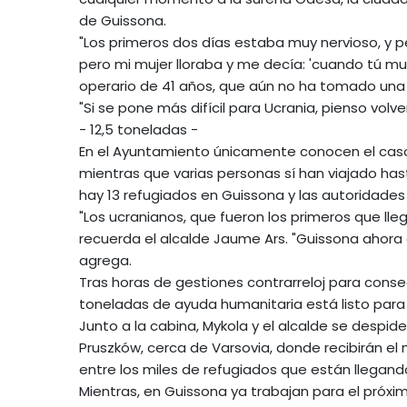
de Guissona.
"Los primeros dos días estaba muy nervioso, y p
pero mi mujer lloraba y me decía: 'cuando tú mu
operario de 41 años, que aún no ha tomado una d
"Si se pone más difícil para Ucrania, pienso volv
- 12,5 toneladas -
En el Ayuntamiento únicamente conocen el caso
mientras que varias personas sí han viajado has
hay 13 refugiados en Guissona y las autoridades
"Los ucranianos, que fueron los primeros que l
recuerda el alcalde Jaume Ars. "Guissona ahora
agrega.
Tras horas de gestiones contrarreloj para conse
toneladas de ayuda humanitaria está listo para s
Junto a la cabina, Mykola y el alcalde se despid
Pruszków, cerca de Varsovia, donde recibirán el 
entre los miles de refugiados que están llegando
Mientras, en Guissona ya trabajan para el próxim