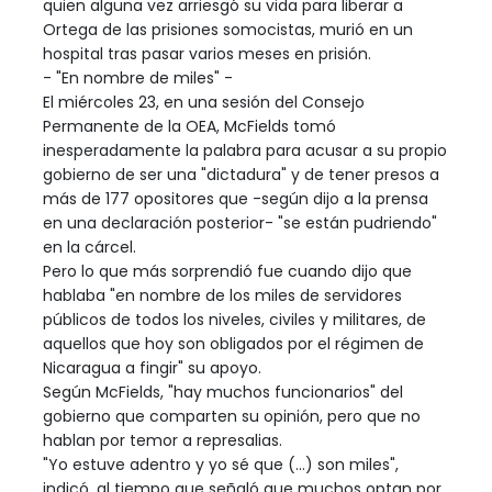
quien alguna vez arriesgó su vida para liberar a
Ortega de las prisiones somocistas, murió en un
hospital tras pasar varios meses en prisión.
- "En nombre de miles" -
El miércoles 23, en una sesión del Consejo
Permanente de la OEA, McFields tomó
inesperadamente la palabra para acusar a su propio
gobierno de ser una "dictadura" y de tener presos a
más de 177 opositores que -según dijo a la prensa
en una declaración posterior- "se están pudriendo"
en la cárcel.
Pero lo que más sorprendió fue cuando dijo que
hablaba "en nombre de los miles de servidores
públicos de todos los niveles, civiles y militares, de
aquellos que hoy son obligados por el régimen de
Nicaragua a fingir" su apoyo.
Según McFields, "hay muchos funcionarios" del
gobierno que comparten su opinión, pero que no
hablan por temor a represalias.
"Yo estuve adentro y yo sé que (...) son miles",
indicó, al tiempo que señaló que muchos optan por