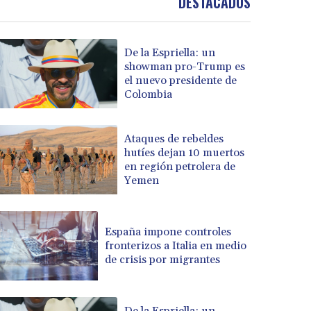
DESTACADOS
De la Espriella: un
showman pro-Trump es
el nuevo presidente de
Colombia
Ataques de rebeldes
hutíes dejan 10 muertos
en región petrolera de
Yemen
España impone controles
fronterizos a Italia en medio
de crisis por migrantes
De la Espriella: un