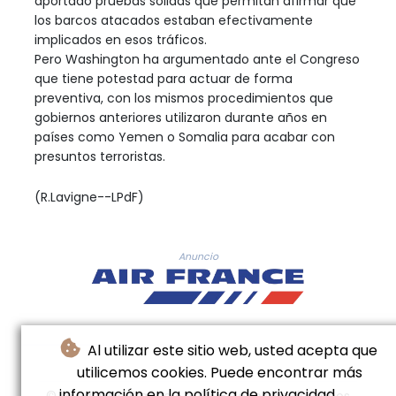
aportado pruebas sólidas que permitan afirmar que
los barcos atacados estaban efectivamente
implicados en esos tráficos.
Pero Washington ha argumentado ante el Congreso
que tiene potestad para actuar de forma
preventiva, con los mismos procedimientos que
gobiernos anteriores utilizaron durante años en
países como Yemen o Somalia para acabar con
presuntos terroristas.
(R.Lavigne--LPdF)
Anuncio
Al utilizar este sitio web, usted acepta que
utilicemos cookies. Puede encontrar más
información en la política de privacidad.
© Le Pays De France - 2026 - Todos los derechos