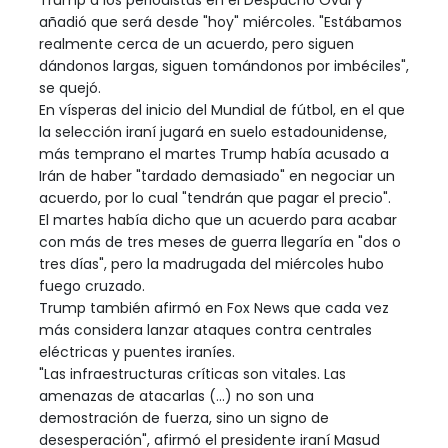
Trump a los periodistas en el Despacho Oval y
añadió que será desde "hoy" miércoles. "Estábamos
realmente cerca de un acuerdo, pero siguen
dándonos largas, siguen tomándonos por imbéciles",
se quejó.
En vísperas del inicio del Mundial de fútbol, en el que
la selección iraní jugará en suelo estadounidense,
más temprano el martes Trump había acusado a
Irán de haber "tardado demasiado" en negociar un
acuerdo, por lo cual "tendrán que pagar el precio".
El martes había dicho que un acuerdo para acabar
con más de tres meses de guerra llegaría en "dos o
tres días", pero la madrugada del miércoles hubo
fuego cruzado.
Trump también afirmó en Fox News que cada vez
más considera lanzar ataques contra centrales
eléctricas y puentes iraníes.
"Las infraestructuras críticas son vitales. Las
amenazas de atacarlas (...) no son una
demostración de fuerza, sino un signo de
desesperación", afirmó el presidente iraní Masud