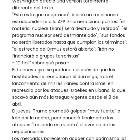
Washington ofreció una versión totalmente
diferente del texto.
"Esto es lo que aceptaron", indicó un funcionario
estadounidense a la AFP. Enumeró cinco puntos: "el
material nuclear (iraní) será destruido y retirado"; "el
programa nuclear será desmantelado"; "sus fondos
no serán liberados hasta que cumplan los términos";
"el estrecho de Ormuz estará abierto"; "Irán no
financiará a grupos terroristas".
- "Difícil" saber qué pasa -
Este nuevo giro se produce después de que las
hostilidades se reanudaran el domingo, tras el
lanzamiento de misiles iraníes contra Israel en
represalia por los ataques israelíes en Líbano, lo que
socavó aún más la tregua vigente desde el 8 de
abril.
El jueves, Trump prometió golpear "muy fuerte" a
Irán por la noche, pero canceló finalmente los
ataques "teniendo en cuenta" el avance de las
negociaciones.
Los mercados parecieron acoger con optimismo las