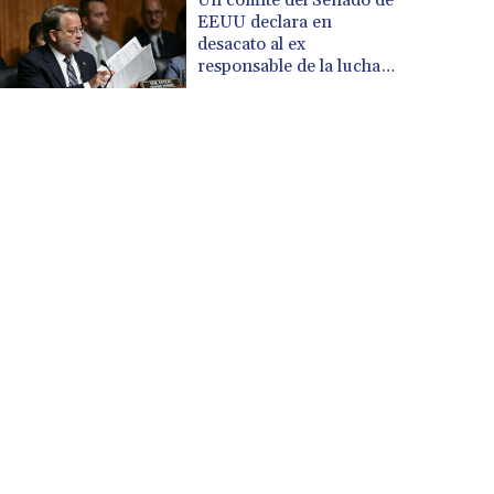
EEUU declara en
desacato al ex
responsable de la lucha
anticovid Anthony Fauci