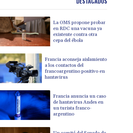
DESTACADOS
La OMS propone probar
en RDC una vacuna ya
existente contra otra
cepa del ébola
Francia aconseja aislamiento
a los contactos del
francoargentino positivo en
hantavirus
Francia anuncia un caso
de hantavirus Andes en
un turista franco-
argentino
Un comité del Senado de