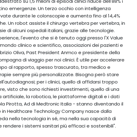
estrato su 1,5 milioni di episodi clinici riduce dell'88% i
entino emergenze. Un terzo occhio con intelligenza
 rilevate durante le colonscopie e aumenta fino al 14,4%
. Un robot assiste il chirurgo vertebra per vertebra, in
 di alcuni ospedali italiani, grazie alle tecnologie.
erience, l'evento che si è tenuto oggi presso l'X Value
mondo clinico e scientifico, associazioni dei pazienti e
 Fabrizio Oliva, Past President Anmco e presidente della
mpagna di viaggio per noi clinici. È utile per accelerare
mpo al rapporto, spesso trascurato, tra medico e
erapie sempre più personalizzate. Bisogna però stare
ll'autodiagnosi; per i clinici, quello di affidarsi troppo
e, visto che sono richiesti investimenti, quello di una
 artificiale, la robotica, le piattaforme digitali e i dati
 Pirotta, Ad di Medtronic Italia - stanno diventando il
one in Healthcare Technology Company nasce dalla
ieda nella tecnologia in sé, ma nella sua capacità di
endere i sistemi sanitari più efficaci e sostenibili".