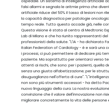
ospedale. Un sistema di intelligenza artificiale add
falsi allarmi e segnala le aritmie prima che div
artificiale riduce del 50% il tasso di lesioni non
la capacità diagnostica per patologie oncologiche
tempo reale. Tutto questo accade già, nelle corsie
Questa visione è stata al centro di Medtronic Exp
Lab di Milano e che ha riunito rappresentanti del 
professionisti della salute. "L'IA - ha dichiarato
Italian Federation of Cardiology - è e sarà una co
i processi, ci può permettere di dedicare più te
paziente. Ma soprattutto per orientarci verso t
attenti ai rischi, che sono: per i pazienti, quella de
senza una giusta alfabetizzazione; per le struttur
disuguaglianza nell'offerta di cure". "L''intelligenza
non sono più strumenti accessori - ha detto Paola
nuovo linguaggio della cura. La nostra evoluzi
convinzione che il valore dell'innovazione non ris
migliorare concretamente la vita delle persone e r