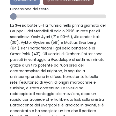
Dimensione del testo:
La Svezia batte 5-1 la Tunisia nella prima giornata del
Gruppo F dei Mondiali di calcio 2026. In rete per gli
scandinavi Yasin Ayari (7' e 90+6'), Alexander Isak
(30'), Vyktor Gyokeres (59') e Mattias Svanberg
(84'). Per i nordafricani il gol della bandiera è di
Omar Rekik (43'). Gli uomini di Graham Potter sono
passati in vantaggio a Guadalupe al settimo minuto
grazie a un tiro potente da fuori area del
centrocampista del Brighton, in seguito a
un'incomprensione in difesa. Nonostante la bella
rete, l'esultanza di Ayari, di origini marocchine e
tunisine, è stata contenuta. La Svezia ha
raddoppiato il vantaggio alla mezz'ora, dopo un
rapido contropiede che ha liberato Isak sulla sinistra.
L'attaccante del Liverpool si è lanciato in avanti, si è
accentrato e ha scagliato un tiro che il portiere