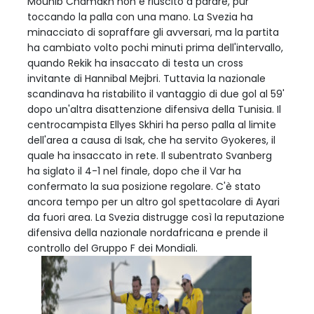
Mouhib Chamakh non è riuscito a parare, pur
toccando la palla con una mano. La Svezia ha
minacciato di sopraffare gli avversari, ma la partita
ha cambiato volto pochi minuti prima dell'intervallo,
quando Rekik ha insaccato di testa un cross
invitante di Hannibal Mejbri. Tuttavia la nazionale
scandinava ha ristabilito il vantaggio di due gol al 59'
dopo un'altra disattenzione difensiva della Tunisia. Il
centrocampista Ellyes Skhiri ha perso palla al limite
dell'area a causa di Isak, che ha servito Gyokeres, il
quale ha insaccato in rete. Il subentrato Svanberg
ha siglato il 4-1 nel finale, dopo che il Var ha
confermato la sua posizione regolare. C'è stato
ancora tempo per un altro gol spettacolare di Ayari
da fuori area. La Svezia distrugge così la reputazione
difensiva della nazionale nordafricana e prende il
controllo del Gruppo F dei Mondiali.