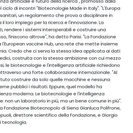
enza artificiale e futuro della ricerca", promosso dalla
iclo di incontri "Biotecnologie Made in Italy". "L'Europa
anitari, un regolamento che prova a disciplinare in
 il loro impiego per la ricerca e l'innovazione. La
i, rendere i sistemi interoperabili e costruire una
o, finiscono altrove", ha detto Parisi. "La Fondazione
a l'European vaccine Hub, una rete che mette insieme
ia. Credo che ci serva la stessa idea applicata ai dati:
medici, costruita con la stessa ambizione con cui mezzo
si, le biotecnologie e l'intelligenza artificiale richiedono
 attraverso una forte collaborazione internazionale. "Al
tuto costruire da solo quelle macchine e nessuna
e pubblici i risultati. Eppure, quel modello ha
ienza moderna. Le biotecnologie e l'intelligenza
ne: non un laboratorio in più, ma un bene comune in più".
lla Fondazione Biotecnopolo di Siena Gianluca Polifrone,
appuoli, direttore scientifico della Fondazione, e Giorgio
di tecnologia.