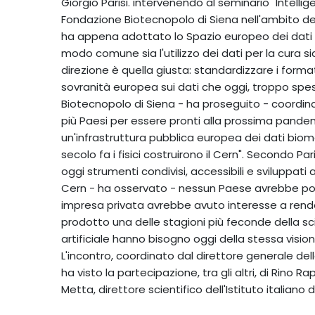
Giorgio Parisi. intervenendo al seminario "Intellig
Fondazione Biotecnopolo di Siena nell'ambito del c
ha appena adottato lo Spazio europeo dei dati s
modo comune sia l'utilizzo dei dati per la cura sia
direzione è quella giusta: standardizzare i format
sovranità europea sui dati che oggi, troppo spess
Biotecnopolo di Siena - ha proseguito - coordin
più Paesi per essere pronti alla prossima pandem
un'infrastruttura pubblica europea dei dati bio
secolo fa i fisici costruirono il Cern". Secondo Pari
oggi strumenti condivisi, accessibili e sviluppati
Cern - ha osservato - nessun Paese avrebbe po
impresa privata avrebbe avuto interesse a rendern
prodotto una delle stagioni più feconde della sc
artificiale hanno bisogno oggi della stessa visio
L'incontro, coordinato dal direttore generale de
ha visto la partecipazione, tra gli altri, di Rino R
Metta, direttore scientifico dell'Istituto italiano 