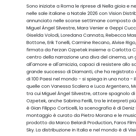
Sono iniziate a Roma le riprese di Nella gioia e ne
nelle sale italiane a Natale 2026 con Vision Dist
annunciato nelle scorse settimane composto da V
Miguel Ángel Silvestre, Mara Venier e Geppi Cucc
Giselda Volodi, Loredana Cannata, Rebecca Massim
Bottone, Erik Tonelli, Carmine Recano, Alvise Rig
firmata da Ferzan Ozpetek insieme a Carlotta Corr
centro della narrazione una diva del cinema, un gr
all'amore e all'amicizia, capaci di resistere allo s
grande successo di Diamanti, che ha registrato oltr
di 100 Paesi nel mondo - si spiega in una nota - 
quelle con Vanessa Scalera e Luca Argentero, M
tra cui Miguel Ángel Silvestre, attore spagnolo di
Ozpetek, anche Sabrina Ferilli, tra le interpreti p
è Gian Filippo Corticelli, la scenografia è di Den
montaggio è curato da Pietro Morana e le musiche
prodotto da Marco Belardi Production, Faros Film, 
Sky. La distribuzione in Italia e nel mondo è di Visi