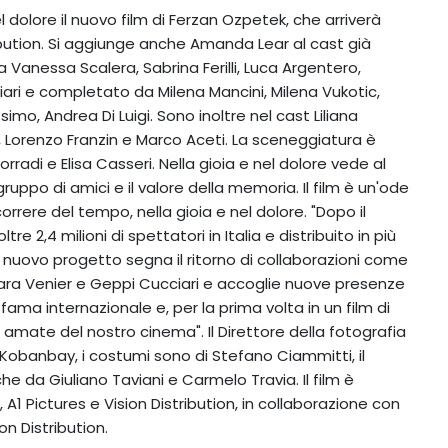
l dolore il nuovo film di Ferzan Ozpetek, che arriverà
ribution. Si aggiunge anche Amanda Lear al cast già
anessa Scalera, Sabrina Ferilli, Luca Argentero,
iari e completato da Milena Mancini, Milena Vukotic,
o, Andrea Di Luigi. Sono inoltre nel cast Liliana
o, Lorenzo Franzin e Marco Aceti. La sceneggiatura è
adi e Elisa Casseri. Nella gioia e nel dolore vede al
uppo di amici e il valore della memoria. Il film è un'ode
correre del tempo, nella gioia e nel dolore. "Dopo il
e 2,4 milioni di spettatori in Italia e distribuito in più
il nuovo progetto segna il ritorno di collaborazioni come
ara Venier e Geppi Cucciari e accoglie nuove presenze
 fama internazionale e, per la prima volta in un film di
iù amate del nostro cinema". Il Direttore della fotografia
iz Kobanbay, i costumi sono di Stefano Ciammitti, il
 da Giuliano Taviani e Carmelo Travia. Il film è
A1 Pictures e Vision Distribution, in collaborazione con
on Distribution.