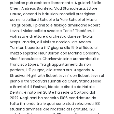
pubblico può assistere liberamente. A guidarli Stella
Chen, Andreas Brantelid, Vlad Stanculeasa, Ettore
Causa, docenti in istituzioni mondiali prestigiose
come la Juilliard School e la Yale School of Music.
Tra gli ospiti, il pianista e filologo americano Robert
Levin, il violoncellista svedese Torleif Thedéen, il
violinista e direttore d'orchestra danese Nikolaj
Szeps-Znaider, e il violista nordico Lars Anders
Tomter. L'apertura il 17 giugno alle 19 è affidata al
mezzo soprano Fleur Barron con Martina Consonni,
Vlad Stanculeasa, Charles-Antoine Archambault e
Francisco López. Tra gli appuntamenti da non
perdere, il 21 giugno, alla stessa ora, «Legends: A
Stradivari Night with Robert Levin'' con Robert Levin al
piano e tre Stradivari suonati da Chen, Stanculeasa
e Brantelid. Il Festival, ideato e diretto da Natalie
Dentini, è nato nel 2018 e ha sede a Cortona dal
2022. Negli anni ha raccolto 1986 candidature da
tutto il mondo tra le quali sono stati selezionati 133
studenti ammessi alle masterclass gratuite, 120