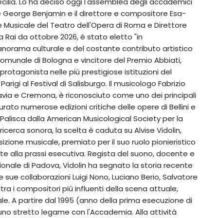
ecilia. Lo ha deciso oggi l'assemblea degli accademici
 George Benjamin e il direttore e compositore Esa-
re Musicale del Teatro dell'Opera di Roma e Direttore
a Rai da ottobre 2026, è stato eletto "in
norama culturale e del costante contributo artistico
Comunale di Bologna e vincitore del Premio Abbiati,
rotagonista nelle più prestigiose istituzioni del
arigi al Festival di Salisburgo. Il musicologo Fabrizio
Pavia e Cremona, è riconosciuto come uno dei principali
ato numerose edizioni critiche delle opere di Bellini e
 Palisca dalla American Musicological Society per la
a ricerca sonora, la scelta è caduta su Alvise Vidolin,
zione musicale, premiato per il suo ruolo pionieristico
ate alla prassi esecutiva. Regista del suono, docente e
nale di Padova, Vidolin ha segnato la storia recente
e sue collaborazioni Luigi Nono, Luciano Berio, Salvatore
tra i compositori più influenti della scena attuale,
le. A partire dal 1995 (anno della prima esecuzione di
uno stretto legame con l'Accademia. Alla attività