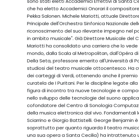
sono stati eletti Accademici Effettivi di Santa C
che ha eletto Accademici Onorari il compositore
Pekka Salonen. Michele Mariotti, attuale Diretto
Principale dell'Orchestra Sinfonica Nazionale dell
riconoscimento del suo rilevante impegno nel pa
in ambito musicale". Già Direttore Musicale del 
Mariotti ha consolidato una carriera che lo vede p
mondo, dalla Scala al Metropolitan, dall'Opéra di P
Della Seta, professore emerito all'Università di 
studiosi del teatro musicale ottocentesco. Ha cur
dei carteggi di Verdi, ottenendo anche il premio
curatela de I Puritani. Per le discipline legate all
figura di incontro tra nuove tecnologie e composi
nello sviluppo delle tecnologie del suono applic
cofondatore del Centro di Sonologia Computazio
della musica elettronica dal vivo. Fondamentali l
Sciarrino e Giorgio Battistelli. George Benjamin è 
soprattutto per quanto riguarda il teatro musica
una sua opera a Santa Cecilia) ha intrattenuto 