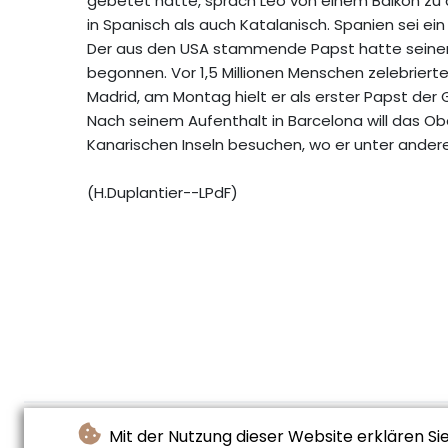
gebetet hatte, sprach Leo von einem Balkon zu
in Spanisch als auch Katalanisch. Spanien sei ein
Der aus den USA stammende Papst hatte sein
begonnen. Vor 1,5 Millionen Menschen zelebriert
Madrid, am Montag hielt er als erster Papst de
Nach seinem Aufenthalt in Barcelona will das O
Kanarischen Inseln besuchen, wo er unter anderem
(H.Duplantier--LPdF)
Mit der Nutzung dieser Website erklären Si