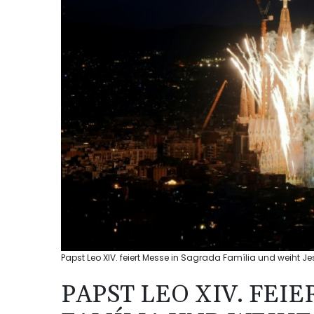
Papst Leo XIV. feiert Messe in Sagrada Família und weiht J
PAPST LEO XIV. FEI