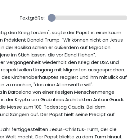
Textgröße:
tig den Krieg fördern", sagte der Papst in einer kaum
n Präsident Donald Trump. "Wir können nicht an Jesus
in der Basilika schien er außerdem auf Migration
ene im Stich lassen, die vor Elend fliehen".
er Vergangenheit wiederholt den Krieg der USA und
inen respektvollen Umgang mit Migranten ausgesprochen.
 des Kirchenoberhauptes reagiert und ihm mit Blick auf
in zu machen, "das eine Atomwaffe will".
lika in Barcelona von einer riesigen Menschenmenge
 der Krypta am Grab ihres Architekten Antoni Gaudí.
a die Messe zum 100. Todestag Gaudís. Bei dem
und Sängern auf. Der Papst hielt seine Predigt auf
Jahr fertiggestellten Jesus-Christus-Turm, der die
der Welt macht. Der Papst blickte zu dem Turm hinauf,