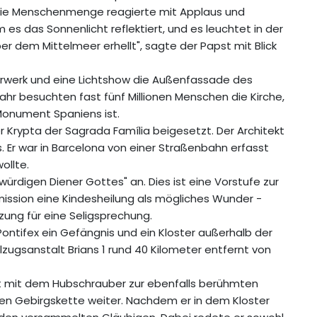
 Die Menschenmenge reagierte mit Applaus und
 es das Sonnenlicht reflektiert, und es leuchtet in der
r dem Mittelmeer erhellt", sagte der Papst mit Blick
erwerk und eine Lichtshow die Außenfassade des
r besuchten fast fünf Millionen Menschen die Kirche,
Monument Spaniens ist.
der Krypta der Sagrada Família beigesetzt. Der Architekt
s. Er war in Barcelona von einer Straßenbahn erfasst
ollte.
würdigen Diener Gottes" an. Dies ist eine Vorstufe zur
mission eine Kindesheilung als mögliches Wunder -
ung für eine Seligsprechung.
Pontifex ein Gefängnis und ein Kloster außerhalb der
lzugsanstalt Brians 1 rund 40 Kilometer entfernt von
t mit dem Hubschrauber zur ebenfalls berühmten
gen Gebirgskette weiter. Nachdem er in dem Kloster