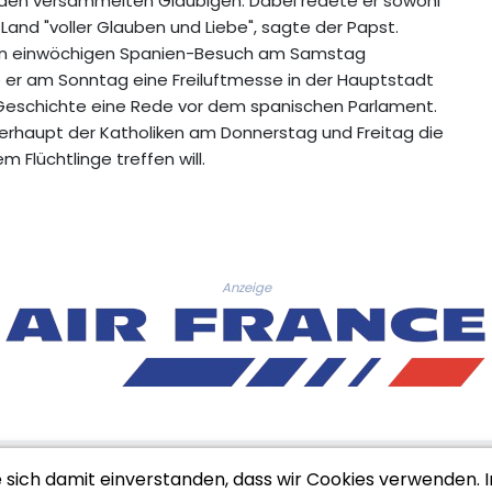
 den versammelten Gläubigen. Dabei redete er sowohl
 Land "voller Glauben und Liebe", sagte der Papst.
en einwöchigen Spanien-Besuch am Samstag
e er am Sonntag eine Freiluftmesse in der Hauptstadt
r Geschichte eine Rede vor dem spanischen Parlament.
berhaupt der Katholiken am Donnerstag und Freitag die
 Flüchtlinge treffen will.
Anzeige
e sich damit einverstanden, dass wir Cookies verwenden. 