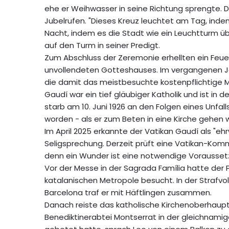
ehe er Weihwasser in seine Richtung sprengte.
Jubelrufen. "Dieses Kreuz leuchtet am Tag, indem
Nacht, indem es die Stadt wie ein Leuchtturm übe
auf den Turm in seiner Predigt.
Zum Abschluss der Zeremonie erhellten ein Feu
unvollendeten Gotteshauses. Im vergangenen Jah
die damit das meistbesuchte kostenpflichtige 
Gaudí war ein tief gläubiger Katholik und ist in 
starb am 10. Juni 1926 an den Folgen eines Unfall
worden - als er zum Beten in eine Kirche gehen w
Im April 2025 erkannte der Vatikan Gaudí als "ehr
Seligsprechung. Derzeit prüft eine Vatikan-Kom
denn ein Wunder ist eine notwendige Voraussetz
Vor der Messe in der Sagrada Família hatte der 
katalanischen Metropole besucht. In der Strafvol
Barcelona traf er mit Häftlingen zusammen.
Danach reiste das katholische Kirchenoberhaup
Benediktinerabtei Montserrat in der gleichnami