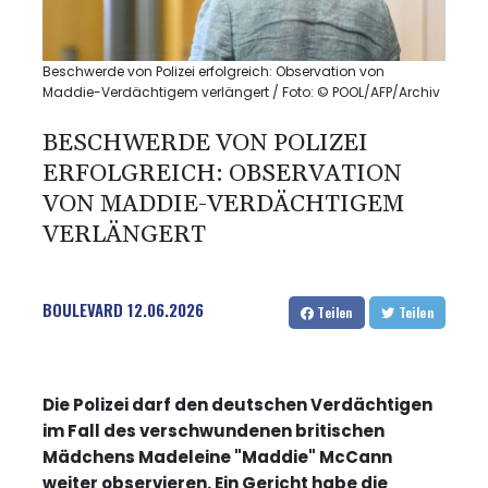
Beschwerde von Polizei erfolgreich: Observation von
Maddie-Verdächtigem verlängert / Foto: © POOL/AFP/Archiv
BESCHWERDE VON POLIZEI
ERFOLGREICH: OBSERVATION
VON MADDIE-VERDÄCHTIGEM
VERLÄNGERT
BOULEVARD
12.06.2026
Teilen
Teilen
Die Polizei darf den deutschen Verdächtigen
im Fall des verschwundenen britischen
Mädchens Madeleine "Maddie" McCann
weiter observieren. Ein Gericht habe die