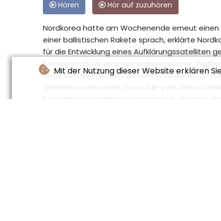
Hören
Hör auf zuzuhören
Nordkorea hatte am Wochenende erneut einen
einer ballistischen Rakete sprach, erklärte Nord
für die Entwicklung eines Aufklärungssatelliten g
Der mutmaßlich neunte nordkoreanische Waffent
Mit der Nutzung dieser Website erklären Si
Tage vor der Präsidentenwahl in Südkorea am Mit
Generalstaatsanwalt Yoon Suk-yeol, der im Wa
bewaffnete Nordkorea gedroht hat, als einer der
Die Serie nordkoreanischer Raketentests erinne
Scheitern der Verhandlungen zwischen Machth
Donald Trump im Jahr 2019. Seitdem liegen die 
Das international abgeschottete, kommunistisch
internationalen Sanktionen. Mit seinem Waffen
des Westens das benachbarte Südkorea und darü
Versuche, den Konflikt auf diplomatischem Weg b
(H.Leroy--LPdF)