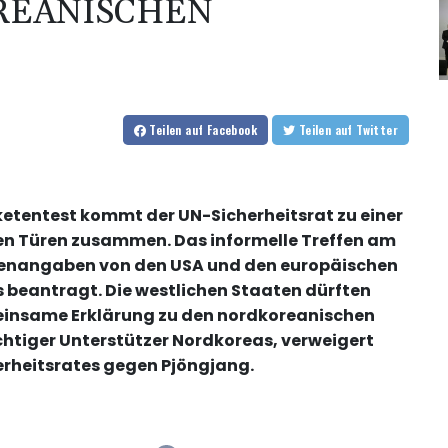
REANISCHEN
Teilen
auf Facebook
Teilen
auf Twitter
tentest kommt der UN-Sicherheitsrat zu einer
nen Türen zusammen. Das informelle Treffen am
enangaben von den USA und den europäischen
 beantragt. Die westlichen Staaten dürften
einsame Erklärung zu den nordkoreanischen
chtiger Unterstützer Nordkoreas, verweigert
herheitsrates gegen Pjöngjang.