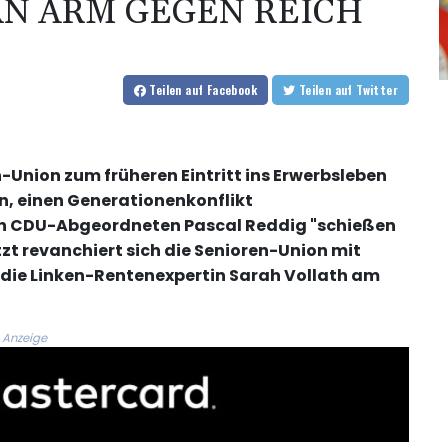
RN ARM GEGEN REICH
Teilen
auf Facebook
Teilen
auf Twitter
n-Union zum früheren Eintritt ins Erwerbsleben
en, einen Generationenkonflikt
n CDU-Abgeordneten Pascal Reddig "schießen
t revanchiert sich die Senioren-Union mit
 die Linken-Rentenexpertin Sarah Vollath am
Anzeige