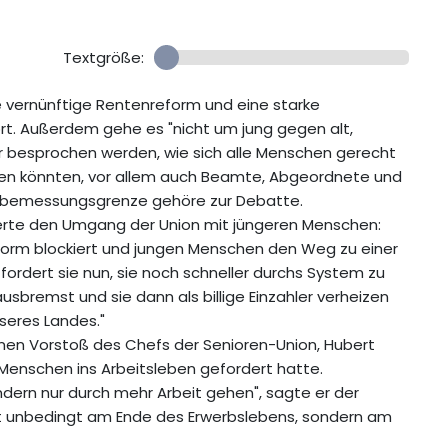
Textgröße:
ne vernünftige Rentenreform und eine starke
fort. Außerdem gehe es "nicht um jung gegen alt,
r besprochen werden, wie sich alle Menschen gerecht
gen könnten, vor allem auch Beamte, Abgeordnete und
gsbemessungsgrenze gehöre zur Debatte.
tisierte den Umgang der Union mit jüngeren Menschen:
orm blockiert und jungen Menschen den Weg zu einer
ordert sie nun, sie noch schneller durchs System zu
usbremst und sie dann als billige Einzahler verheizen
nseres Landes."
einen Vorstoß des Chefs der Senioren-Union, Hubert
 Menschen ins Arbeitsleben gefordert hatte.
ndern nur durch mehr Arbeit gehen", sagte er der
icht unbedingt am Ende des Erwerbslebens, sondern am