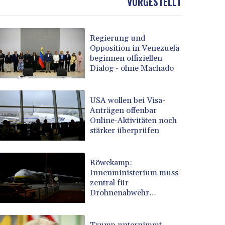
VORGESTELLT
Regierung und
Opposition in Venezuela
beginnen offiziellen
Dialog - ohne Machado
USA wollen bei Visa-
Anträgen offenbar
Online-Aktivitäten noch
stärker überprüfen
Röwekamp:
Innenministerium muss
zentral für
Drohnenabwehr
zuständig sein
Trump unternimmt