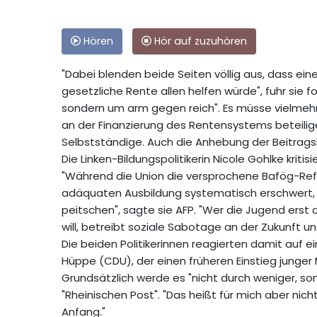
Hören
Hör auf zuzuhören
"Dabei blenden beide Seiten völlig aus, dass ei
gesetzliche Rente allen helfen würde", fuhr sie 
sondern um arm gegen reich". Es müsse vielmeh
an der Finanzierung des Rentensystems beteili
Selbstständige. Auch die Anhebung der Beitra
Die Linken-Bildungspolitikerin Nicole Gohlke kri
"Während die Union die versprochene Bafög-Ref
adäquaten Ausbildung systematisch erschwert, f
peitschen", sagte sie AFP. "Wer die Jugend erst a
will, betreibt soziale Sabotage an der Zukunft u
Die beiden Politikerinnen reagierten damit auf 
Hüppe (CDU), der einen früheren Einstieg junger
Grundsätzlich werde es "nicht durch weniger, so
"Rheinischen Post". "Das heißt für mich aber n
Anfang."