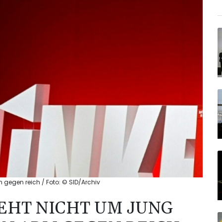
m gegen reich / Foto: © SID/Archiv
GEHT NICHT UM JUNG