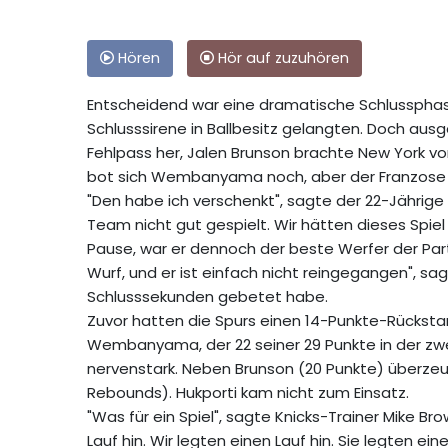
Hören
Hör auf zuzuhören
Entscheidend war eine dramatische Schlussphase,
Schlusssirene in Ballbesitz gelangten. Doch a
Fehlpass her, Jalen Brunson brachte New York von
bot sich Wembanyama noch, aber der Franzose 
"Den habe ich verschenkt", sagte der 22-Jährige s
Team nicht gut gespielt. Wir hätten dieses Spie
Pause, war er dennoch der beste Werfer der Parti
Wurf, und er ist einfach nicht reingegangen", sa
Schlusssekunden gebetet habe.
Zuvor hatten die Spurs einen 14-Punkte-Rücksta
Wembanyama, der 22 seiner 29 Punkte in der zwei
nervenstark. Neben Brunson (20 Punkte) überzeu
Rebounds). Hukporti kam nicht zum Einsatz.
"Was für ein Spiel", sagte Knicks-Trainer Mike Bro
Lauf hin. Wir legten einen Lauf hin. Sie legten ein