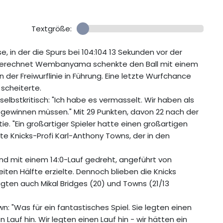
Textgröße:
 in der die Spurs bei 104:104 13 Sekunden vor der
usgerechnet Wembanyama schenkte den Ball mit einem
 der Freiwurflinie in Führung. Eine letzte Wurfchance
scheiterte.
elbstkritisch: "Ich habe es vermasselt. Wir haben als
l gewinnen müssen." Mit 29 Punkten, davon 22 nach der
e. "Ein großartiger Spieler hatte einen großartigen
gte Knicks-Profi Karl-Anthony Towns, der in den
nd mit einem 14:0-Lauf gedreht, angeführt von
ten Hälfte erzielte. Dennoch blieben die Knicks
gten auch Mikal Bridges (20) und Towns (21/13
wn: "Was für ein fantastisches Spiel. Sie legten einen
en Lauf hin. Wir legten einen Lauf hin - wir hätten ein