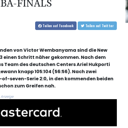
NBA-FINALS
Teilen
auf Facebook
Teilen
auf Twitter
unden von Victor Wembanyama sind die New
1973 einen Schritt näher gekommen. Nach dem
s Team des deutschen Centers Ariel Hukporti
ewann knapp 105:104 (56:56). Nach zwei
t-of-seven-Serie 2:0, in den kommenden beiden
l schon zum Greifen nah.
Anzeige