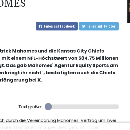
OMES
Teilen
auf Facebook
Teilen
auf Twitter
trick Mahomes und die Kansas City Chiefs
 mit einem NFL-Höchstwert von 504,75 Millionen
nigt. Das gab Mahomes' Agentur Equity Sports am
n kriegt ihr nicht", bestätigten auch die Chiefs
rlängerung bei X.
Textgröße:
ich durch die Vereinbarung Mahomes' Vertrag um zwei
u drei Triumphen im Super Bowl geführt, in der