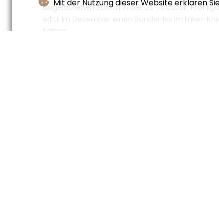
Mit der Nutzung dieser Website erklären Si
abgelaufenen Saison in der US-Football-Profilig
erlitt im Dezember einen Bänderriss im linken Kn
Saison.
Mahomes hatte im Juli 2020 einen damaligen Rek
Bonuszahlungen von 50 Millionen US-Dollar) unter
hat den Vertrag mehrfach umstrukturiert, um 
reduzieren.
Mit der Verlängerung ist Mahomes nun mindesten
Quarterback in der NFL. Der zweitgrößte Gesamtw
Allen von den Buffalo Bills).
(V.Blanchet--LPdF)