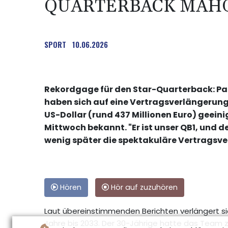
QUARTERBACK MAH
SPORT
10.06.2026
Rekordgage für den Star-Quarterback: Pa
haben sich auf eine Vertragsverlängerung
US-Dollar (rund 437 Millionen Euro) geei
Mittwoch bekannt. "Er ist unser QB1, und de
wenig später die spektakuläre Vertragsve
Hören
Hör auf zuzuhören
Laut übereinstimmenden Berichten verlängert s
Jahre bis 2033. Der 30-Jährige hatte das Team z