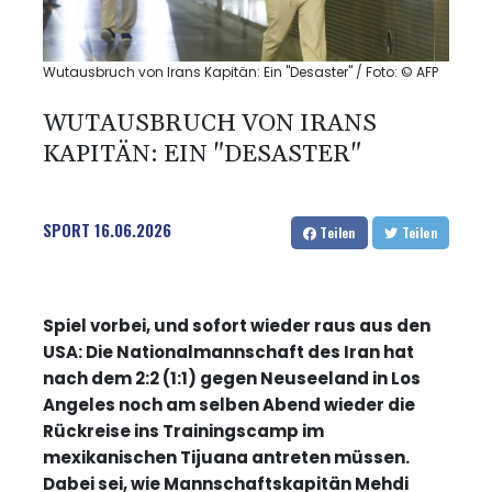
Wutausbruch von Irans Kapitän: Ein "Desaster" / Foto: © AFP
WUTAUSBRUCH VON IRANS
KAPITÄN: EIN "DESASTER"
SPORT
16.06.2026
Teilen
Teilen
Spiel vorbei, und sofort wieder raus aus den
USA: Die Nationalmannschaft des Iran hat
nach dem 2:2 (1:1) gegen Neuseeland in Los
Angeles noch am selben Abend wieder die
Rückreise ins Trainingscamp im
mexikanischen Tijuana antreten müssen.
Dabei sei, wie Mannschaftskapitän Mehdi