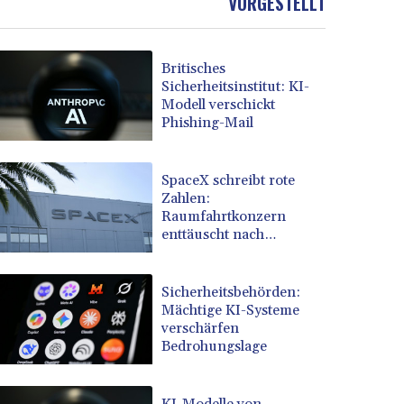
VORGESTELLT
Britisches
Sicherheitsinstitut: KI-
Modell verschickt
Phishing-Mail
SpaceX schreibt rote
Zahlen:
Raumfahrtkonzern
enttäuscht nach
Rekordbörsengang
Sicherheitsbehörden:
Mächtige KI-Systeme
verschärfen
Bedrohungslage
KI-Modelle von