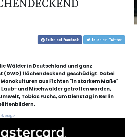
ÄCHENDECKEND
Teilen
auf Facebook
Teilen
auf Twitter
n die Wälder in Deutschland und ganz
st (DWD) flächendeckend geschädigt. Dabei
 Monokulturen aus Fichten "in starkem Maße"
Laub- und Mischwälder getroffen worden,
Umwelt, Tobias Fuchs, am Dienstag in Berlin
llitenbildern.
Anzeige