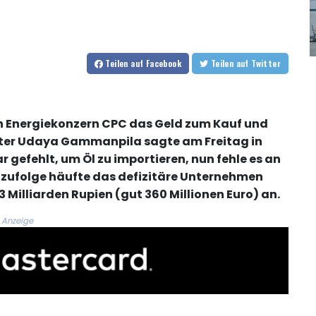
Teilen
auf Facebook
Teilen
auf Twitter
hen Energiekonzern CPC das Geld zum Kauf und
ster Udaya Gammanpila sagte am Freitag in
 gefehlt, um Öl zu importieren, nun fehle es an
 zufolge häufte das defizitäre Unternehmen
 Milliarden Rupien (gut 360 Millionen Euro) an.
Anzeige