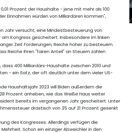
 0,01 Prozent der Haushalte - jene mit mehr als 100
te der Einnahmen würden von Milliardären kommen",
n Jahr versucht, eine Mindestbesteuerung von
 am Kongress gescheitert. Insbesondere im linken
 langer Zeit Forderungen, Reiche höher zu besteuern.
ss Reiche ihren "fairen Anteil" an Steuern zahlen
 dass 400 Milliardärs-Haushalte zwischen 2010 und
ten - ein Satz, der oft deutlich unter dem vieler US-
de Haushaltsjahr 2023 will Biden außerdem die
 28 Prozent anheben, wie das Weiße Haus weiter
äsident bereits im vergangenen Jahr gescheitert. Unter
hmenssteuer drastisch von 35 auf 21 Prozent gesenkt
mung des Kongresses. Allerdings verfügen die
ehrheit. Schon ein einziger Abweichler in den