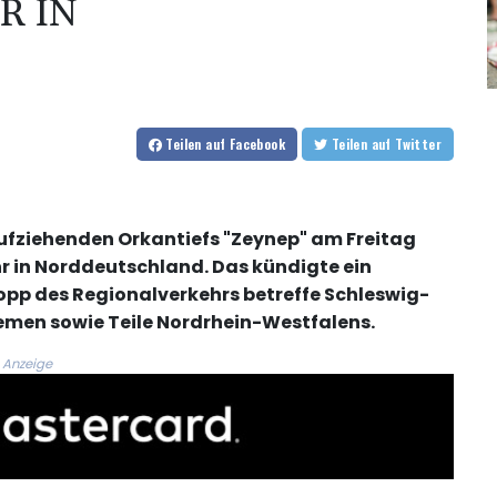
R IN
Teilen
auf Facebook
Teilen
auf Twitter
ufziehenden Orkantiefs "Zeynep" am Freitag
hr in Norddeutschland. Das kündigte ein
opp des Regionalverkehrs betreffe Schleswig-
emen sowie Teile Nordrhein-Westfalens.
Anzeige