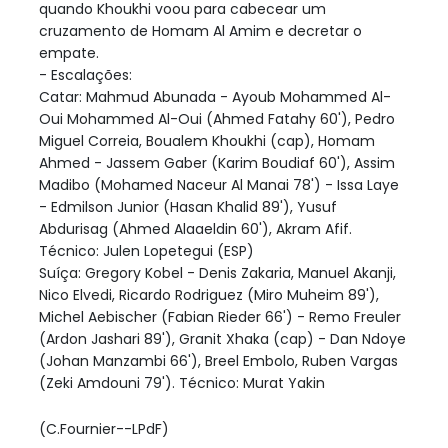
quando Khoukhi voou para cabecear um
cruzamento de Homam Al Amim e decretar o
empate.
- Escalações:
Catar: Mahmud Abunada - Ayoub Mohammed Al-
Oui Mohammed Al-Oui (Ahmed Fatahy 60'), Pedro
Miguel Correia, Boualem Khoukhi (cap), Homam
Ahmed - Jassem Gaber (Karim Boudiaf 60'), Assim
Madibo (Mohamed Naceur Al Manai 78') - Issa Laye
- Edmilson Junior (Hasan Khalid 89'), Yusuf
Abdurisag (Ahmed Alaaeldin 60'), Akram Afif.
Técnico: Julen Lopetegui (ESP)
Suíça: Gregory Kobel - Denis Zakaria, Manuel Akanji,
Nico Elvedi, Ricardo Rodriguez (Miro Muheim 89'),
Michel Aebischer (Fabian Rieder 66') - Remo Freuler
(Ardon Jashari 89'), Granit Xhaka (cap) - Dan Ndoye
(Johan Manzambi 66'), Breel Embolo, Ruben Vargas
(Zeki Amdouni 79'). Técnico: Murat Yakin
(C.Fournier--LPdF)