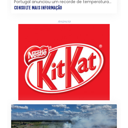
Portugal anunciou um recorde de temperatura
para um dia de maio, em meio à onda de calor
CONSULTE MAIS INFORMAÇÃO
que atinge vários países europeus.
Anúncio