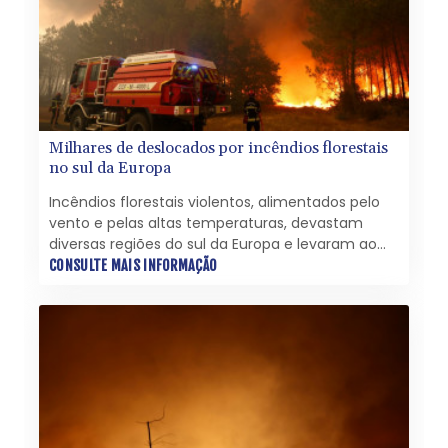
Milhares de deslocados por incêndios florestais
no sul da Europa
Incêndios florestais violentos, alimentados pelo
vento e pelas altas temperaturas, devastam
diversas regiões do sul da Europa e levaram ao
deslocamento de milhares de pessoas de uma
CONSULTE MAIS INFORMAÇÃO
área turística na França nesta quinta-feira (23).