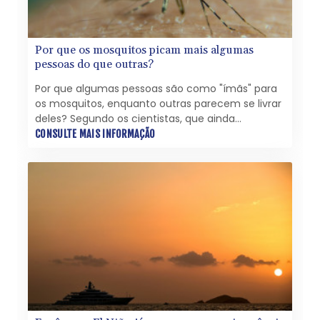
Por que os mosquitos picam mais algumas
pessoas do que outras?
Por que algumas pessoas são como "ímãs" para
os mosquitos, enquanto outras parecem se livrar
deles? Segundo os cientistas, que ainda
trabalham para decifrar seus mecanismos, por
CONSULTE MAIS INFORMAÇÃO
trás dessa atração - às vezes fatal - encontra-se
uma mistura química complexa e variável.