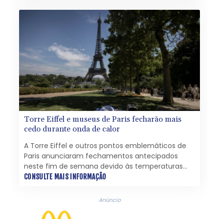
pode ter começado de maneira intencional.
Torre Eiffel e museus de Paris fecharão mais
cedo durante onda de calor
A Torre Eiffel e outros pontos emblemáticos de
Paris anunciaram fechamentos antecipados
neste fim de semana devido às temperaturas
elevadas, com grande parte da França em alerta
CONSULTE MAIS INFORMAÇÃO
vermelho durante a terceira onda de calor desde
maio.
Anúncio