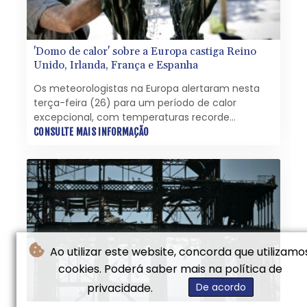
'Domo de calor' sobre a Europa castiga Reino
Unido, Irlanda, França e Espanha
Os meteorologistas na Europa alertaram nesta
terça-feira (26) para um período de calor
excepcional, com temperaturas recorde
impulsionadas por um "domo de calor" que deixa
CONSULTE MAIS INFORMAÇÃO
os termômetros muito acima da média para o
final de maio em todo o continente.
Ao utilizar este website, concorda que utilizamo
cookies. Poderá saber mais na política de
privacidade.
De acordo