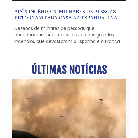
APÓS INCÊNDIOS, MILHARES DE PESSOAS
RETORNAM PARA CASA NA ESPANHA E NA
FRANÇA
Dezenas de milhares de pessoas que
abandonaram suas casas devido aos grandes
incêndios que devastaram a Espanha e a França
começaram a retornar nesta quarta-feira (29),
enquanto bombeiros e autoridades moderavam o
otimismo em meio à chegada de uma nova onda
ÚLTIMAS NOTÍCIAS
de calor.