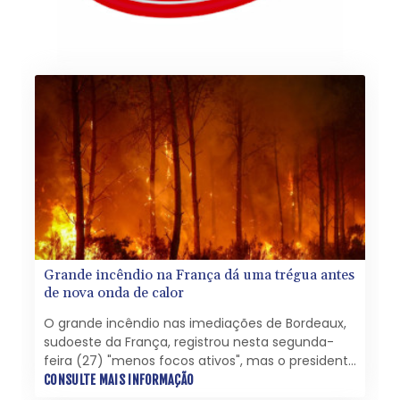
Grande incêndio na França dá uma trégua antes
de nova onda de calor
O grande incêndio nas imediações de Bordeaux,
sudoeste da França, registrou nesta segunda-
feira (27) "menos focos ativos", mas o presidente
Emmanuel Macron convocou uma reunião de
CONSULTE MAIS INFORMAÇÃO
crise devido ao temor de que uma nova onda de