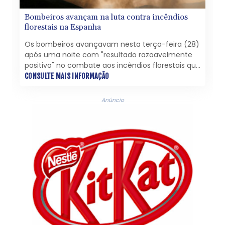
Bombeiros avançam na luta contra incêndios
florestais na Espanha
Os bombeiros avançavam nesta terça-feira (28)
após uma noite com "resultado razoavelmente
positivo" no combate aos incêndios florestais que
devastam áreas próximas a Madri e obrigaram
CONSULTE MAIS INFORMAÇÃO
dezenas de milhares de pessoas a abandonar a
região, afirmou o ministro do Interior, Fernando
Anúncio
Grande-Marlaska.