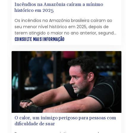
Incêndios na Amazônia caíram a mínimo
histórico em 2025
Os incêndios na Amazônia brasileira caíram ao
seu menor nível histórico em 2025, depois de
terem atingido o maior no ano anterior, segundo
dados divulgados nesta terça-feira (21) pela rede
CONSULTE MAIS INFORMAÇÃO
de monitoramento ambiental MapBiomas.
O calor, um inimigo perigoso para pessoas com
dificuldade de suar