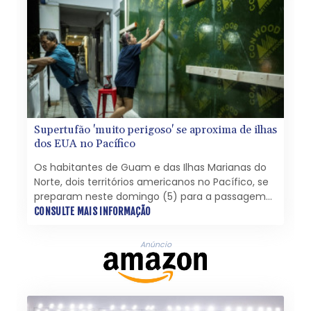
Supertufão 'muito perigoso' se aproxima de ilhas
dos EUA no Pacífico
Os habitantes de Guam e das Ilhas Marianas do
Norte, dois territórios americanos no Pacífico, se
preparam neste domingo (5) para a passagem
de um supertufão "muito perigoso", segundo os
CONSULTE MAIS INFORMAÇÃO
serviços meteorológicos.
Anúncio