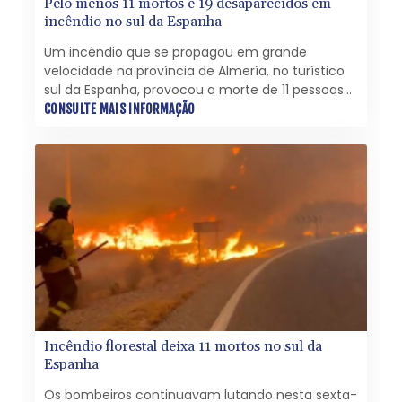
Pelo menos 11 mortos e 19 desaparecidos em
incêndio no sul da Espanha
Um incêndio que se propagou em grande
velocidade na província de Almería, no turístico
sul da Espanha, provocou a morte de 11 pessoas
que tentavam fugir das chamas, enquanto
CONSULTE MAIS INFORMAÇÃO
outras 19 seguem desaparecidas, segundo dados
provisórios divulgados nesta sexta-feira (10).
Incêndio florestal deixa 11 mortos no sul da
Espanha
Os bombeiros continuavam lutando nesta sexta-