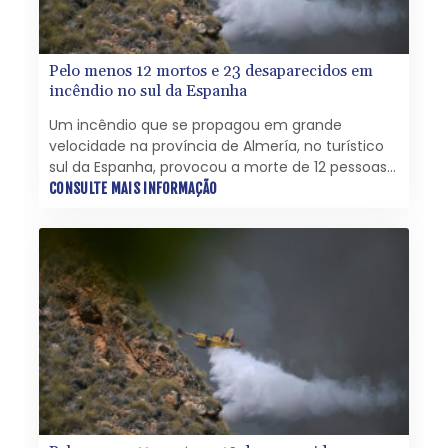
Pelo menos 12 mortos e 23 desaparecidos em
incêndio no sul da Espanha
Um incêndio que se propagou em grande
velocidade na província de Almería, no turístico
sul da Espanha, provocou a morte de 12 pessoas
que tentavam fugir das chamas, enquanto
CONSULTE MAIS INFORMAÇÃO
outras 23 seguem desaparecidas, segundo dados
provisórios divulgados nesta sexta-feira (10).