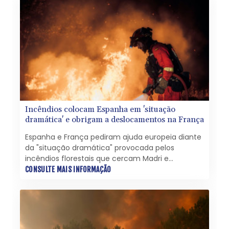
Incêndios colocam Espanha em 'situação
dramática' e obrigam a deslocamentos na França
Espanha e França pediram ajuda europeia diante
da "situação dramática" provocada pelos
incêndios florestais que cercam Madri e
obrigaram centenas de pessoas a saírem de
CONSULTE MAIS INFORMAÇÃO
uma península turística no sudoeste da França.