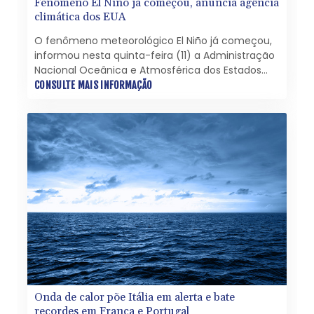
Fenômeno El Niño já começou, anuncia agência
climática dos EUA
O fenômeno meteorológico El Niño já começou,
informou nesta quinta-feira (11) a Administração
Nacional Oceânica e Atmosférica dos Estados
Unidos (NOAA, na sigla em inglês). Cientistas
CONSULTE MAIS INFORMAÇÃO
esperam que se intensifique até o fim do ano e
possa atingir uma força histórica.
Onda de calor põe Itália em alerta e bate
recordes em França e Portugal