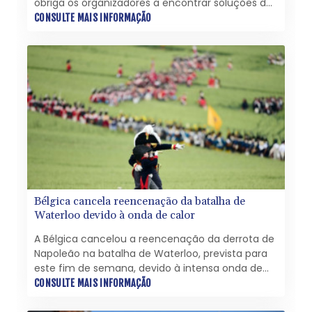
obriga os organizadores a encontrar soluções de
última hora, como antecipar desfiles ou distribuir
CONSULTE MAIS INFORMAÇÃO
leques e pistolas d'água para o público.
Bélgica cancela reencenação da batalha de
Waterloo devido à onda de calor
A Bélgica cancelou a reencenação da derrota de
Napoleão na batalha de Waterloo, prevista para
este fim de semana, devido à intensa onda de
calor que afeta o país.
CONSULTE MAIS INFORMAÇÃO