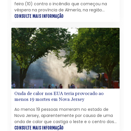
feira (10) contra o incêndio que começou na
véspera na província de Almería, na região
turística do sul da Espanha, e deixou pelo menos
CONSULTE MAIS INFORMAÇÃO
11 mortos, incluindo vários que podem ser
estrangeiros, além de 19 pessoas desaparecidas.
Onda de calor nos EUA teria provocado ao
menos 19 mortes em Nova Jersey
Ao menos 19 pessoas morreram no estado de
Nova Jersey, aparentemente por causa de uma
onda de calor que castiga o leste e o centro dos
Estados Unidos, segundo as autoridades.
CONSULTE MAIS INFORMAÇÃO