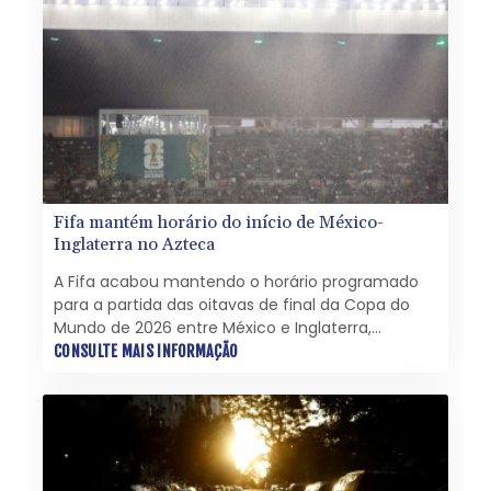
Fifa mantém horário do início de México-
Inglaterra no Azteca
A Fifa acabou mantendo o horário programado
para a partida das oitavas de final da Copa do
Mundo de 2026 entre México e Inglaterra,
marcada para domingo, às 18h no horário local
CONSULTE MAIS INFORMAÇÃO
(21h no de Brasília), após descartar uma
alteração na programação nesta sexta-feira (3).