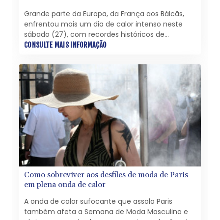
Grande parte da Europa, da França aos Bálcãs,
enfrentou mais um dia de calor intenso neste
sábado (27), com recordes históricos de
temperatura sendo quebrados da Alemanha à
CONSULTE MAIS INFORMAÇÃO
Dinamarca durante uma onda de calor que
colocou os sistemas de saúde à prova.
Como sobreviver aos desfiles de moda de Paris
em plena onda de calor
A onda de calor sufocante que assola Paris
também afeta a Semana de Moda Masculina e