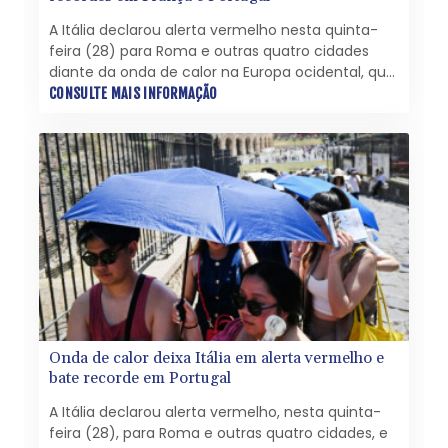
A Itália declarou alerta vermelho nesta quinta-
feira (28) para Roma e outras quatro cidades
diante da onda de calor na Europa ocidental, que
bateu recordes de temperatura para um mês de
CONSULTE MAIS INFORMAÇÃO
maio em Portugal e na França.
Onda de calor deixa Itália em alerta vermelho e
bate recorde em Portugal
A Itália declarou alerta vermelho, nesta quinta-
feira (28), para Roma e outras quatro cidades, e