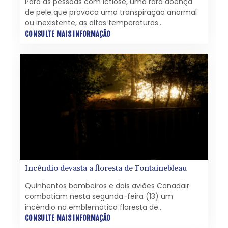
Para as pessoas com ictiose, uma rara doença
de pele que provoca uma transpiração anormal
ou inexistente, as altas temperaturas
representam um grande risco e fazem com que
CONSULTE MAIS INFORMAÇÃO
vivam sob a ameaça constante de uma
insolação.
Incêndio devasta a floresta de Fontainebleau
Quinhentos bombeiros e dois aviões Canadair
combatiam nesta segunda-feira (13) um
incêndio na emblemática floresta de
Fontainebleau, que, segundo o governo francês,
CONSULTE MAIS INFORMAÇÃO