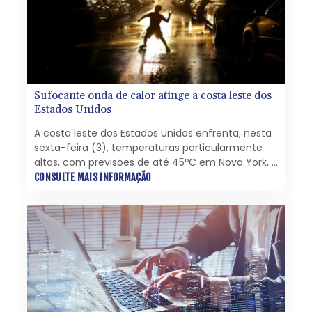
Sufocante onda de calor atinge a costa leste dos
Estados Unidos
A costa leste dos Estados Unidos enfrenta, nesta
sexta-feira (3), temperaturas particularmente
altas, com previsões de até 45ºC em Nova York, o
que ameaça interromper a Copa do Mundo e as
CONSULTE MAIS INFORMAÇÃO
celebrações do 250º aniversário da
independência nacional.