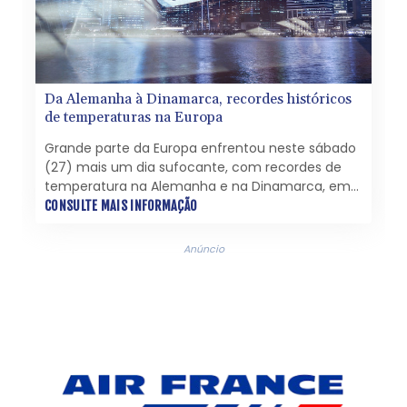
Da Alemanha à Dinamarca, recordes históricos
de temperaturas na Europa
Grande parte da Europa enfrentou neste sábado
(27) mais um dia sufocante, com recordes de
temperatura na Alemanha e na Dinamarca, em
meio a uma onda de calor que já deixou dezenas
CONSULTE MAIS INFORMAÇÃO
de mortos e coloca os sistemas de saúde à
prova.
Anúncio