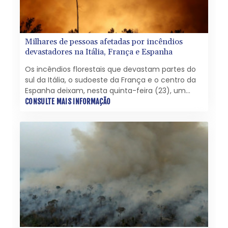
Milhares de pessoas afetadas por incêndios
devastadores na Itália, França e Espanha
Os incêndios florestais que devastam partes do
sul da Itália, o sudoeste da França e o centro da
Espanha deixam, nesta quinta-feira (23), um
saldo de milhares de pessoas evacuadas e três
CONSULTE MAIS INFORMAÇÃO
bombeiros mortos.