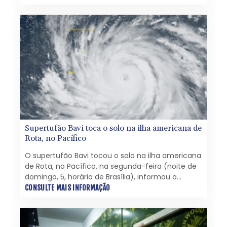
Supertufão Bavi toca o solo na ilha americana de
Rota, no Pacífico
O supertufão Bavi tocou o solo na ilha americana
de Rota, no Pacífico, na segunda-feira (noite de
domingo, 5, horário de Brasília), informou o
Serviço Meteorológico Nacional (NWS), que
CONSULTE MAIS INFORMAÇÃO
advertiu para "danos catastróficos".