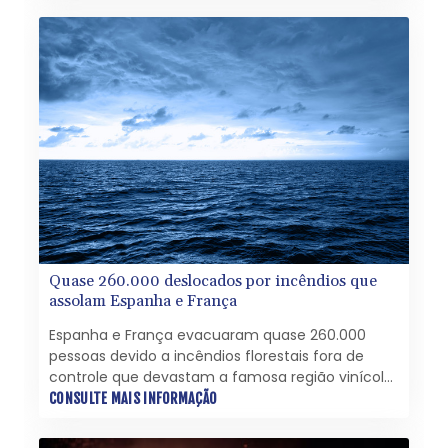
calor agrave a situação.
Quase 260.000 deslocados por incêndios que
assolam Espanha e França
Espanha e França evacuaram quase 260.000
pessoas devido a incêndios florestais fora de
controle que devastam a famosa região vinícola
e turística de Bordeaux e a área ao redor de
CONSULTE MAIS INFORMAÇÃO
Madri neste sábado (25).