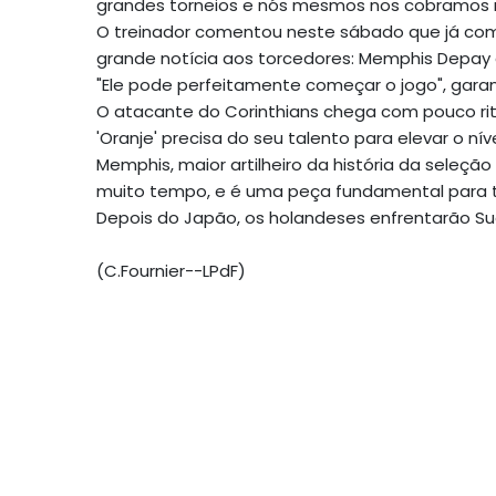
grandes torneios e nós mesmos nos cobramos m
O treinador comentou neste sábado que já comu
grande notícia aos torcedores: Memphis Depay 
"Ele pode perfeitamente começar o jogo", gara
O atacante do Corinthians chega com pouco rit
'Oranje' precisa do seu talento para elevar o n
Memphis, maior artilheiro da história da seleçã
muito tempo, e é uma peça fundamental para 
Depois do Japão, os holandeses enfrentarão Sué
(C.Fournier--LPdF)