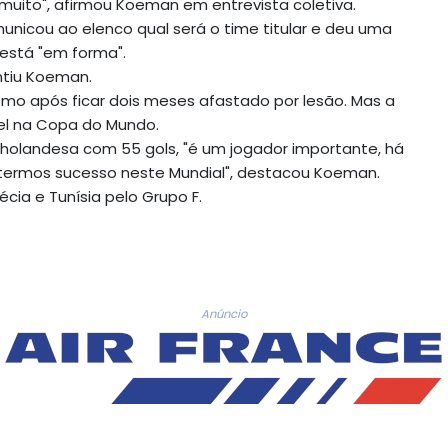
uito", afirmou Koeman em entrevista coletiva.
nicou ao elenco qual será o time titular e deu uma
está "em forma".
ntiu Koeman.
mo após ficar dois meses afastado por lesão. Mas a
ível na Copa do Mundo.
o holandesa com 55 gols, "é um jogador importante, há
termos sucesso neste Mundial", destacou Koeman.
cia e Tunísia pelo Grupo F.
Anúncio