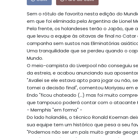
Sem o rótulo de favorita nesta edição do Mundial
em que foi eliminada pela Argentina de Lionel M
Pela frente, os holandeses terão o Japão, que 
que levou a equipe às oitavas de final no Catar
campanha sem sustos nas Eliminatórias asiática
Uma tranquilidade que se perdeu quando o capi
Mundo.
O meio-campista do Liverpool não conseguiu se
da estreia, e acabou anunciando sua aposentad
"Avaliei se ele estava apto para jogar ou não, 
tomei a decisão final", comentou Moriyasu em en
Endo "ficou chateado (...) mas foi muito compre
que tampouco poderá contar com o atacante K
- Memphis "em forma" -
Do lado holandês, o técnico Ronald Koeman dei
sua equipe tem um histórico que pesa a seu fav
"Podemos não ser um país muito grande geog