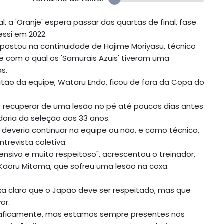
, a 'Oranje' espera passar das quartas de final, fase
essi em 2022.
apostou na continuidade de Hajime Moriyasu, técnico
 e com o qual os 'Samurais Azuis' tiveram uma
s.
tão da equipe, Wataru Endo, ficou de fora da Copa do
 recuperar de uma lesão no pé até poucos dias antes
oria da seleção aos 33 anos.
se deveria continuar na equipe ou não, e como técnico,
trevista coletiva.
ensivo e muito respeitoso", acrescentou o treinador,
aoru Mitoma, que sofreu uma lesão na coxa.
xa claro que o Japão deve ser respeitado, mas que
or.
raficamente, mas estamos sempre presentes nos