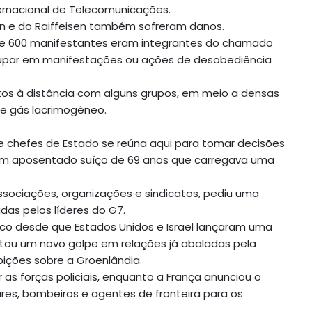
ernacional de Telecomunicações.
man e do Raiffeisen também sofreram danos.
de 600 manifestantes eram integrantes do chamado
grupar em manifestações ou ações de desobediência
ntos à distância com alguns grupos, em meio a densas
e gás lacrimogêneo.
e chefes de Estado se reúna aqui para tomar decisões
, um aposentado suíço de 69 anos que carregava uma
ssociações, organizações e sindicatos, pediu uma
idas pelos líderes do G7.
tico desde que Estados Unidos e Israel lançaram uma
entou um novo golpe em relações já abaladas pela
ições sobre a Groenlândia.
 as forças policiais, enquanto a França anunciou o
tares, bombeiros e agentes de fronteira para os