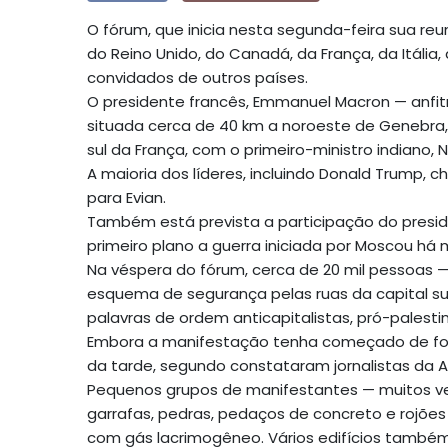
O fórum, que inicia nesta segunda-feira sua reu
do Reino Unido, do Canadá, da França, da Itália
convidados de outros países.
O presidente francês, Emmanuel Macron — anfitr
situada cerca de 40 km a noroeste de Genebra, 
sul da França, com o primeiro-ministro indiano,
A maioria dos líderes, incluindo Donald Trump,
para Evian.
Também está prevista a participação do preside
primeiro plano a guerra iniciada por Moscou há 
Na véspera do fórum, cerca de 20 mil pessoas 
esquema de segurança pelas ruas da capital s
palavras de ordem anticapitalistas, pró-palesti
Embora a manifestação tenha começado de forma
da tarde, segundo constataram jornalistas da A
Pequenos grupos de manifestantes — muitos ve
garrafas, pedras, pedaços de concreto e rojõe
com gás lacrimogêneo. Vários edifícios também 