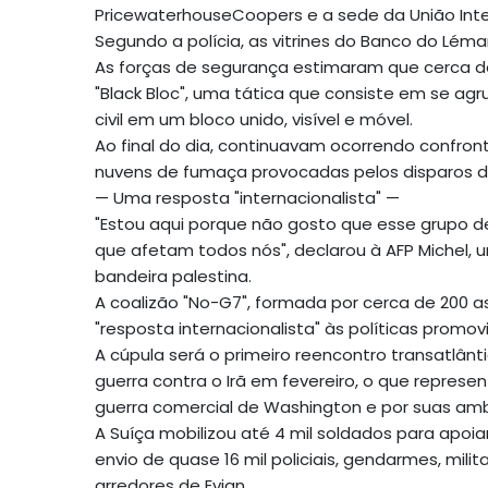
PricewaterhouseCoopers e a sede da União Int
Segundo a polícia, as vitrines do Banco do Lé
As forças de segurança estimaram que cerca 
"Black Bloc", uma tática que consiste em se a
civil em um bloco unido, visível e móvel.
Ao final do dia, continuavam ocorrendo confro
nuvens de fumaça provocadas pelos disparos d
— Uma resposta "internacionalista" —
"Estou aqui porque não gosto que esse grupo d
que afetam todos nós", declarou à AFP Michel
bandeira palestina.
A coalizão "No-G7", formada por cerca de 200 a
"resposta internacionalista" às políticas promov
A cúpula será o primeiro reencontro transatlân
guerra contra o Irã em fevereiro, o que repres
guerra comercial de Washington e por suas amb
A Suíça mobilizou até 4 mil soldados para apoiar
envio de quase 16 mil policiais, gendarmes, mili
arredores de Evian.