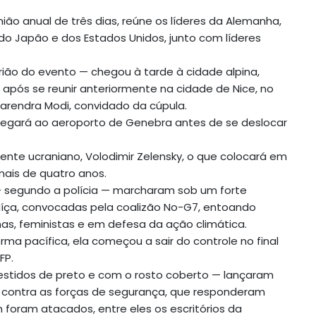
nião anual de três dias, reúne os líderes da Alemanha,
, do Japão e dos Estados Unidos, junto com líderes
ião do evento — chegou à tarde à cidade alpina,
após se reunir anteriormente na cidade de Nice, no
 Narendra Modi, convidado da cúpula.
 chegará ao aeroporto de Genebra antes de se deslocar
nte ucraniano, Volodimir Zelensky, o que colocará em
mais de quatro anos.
— segundo a polícia — marcharam sob um forte
uíça, convocadas pela coalizão No-G7, entoando
nas, feministas e em defesa da ação climática.
 pacífica, ela começou a sair do controle no final
FP.
stidos de preto e com o rosto coberto — lançaram
s contra as forças de segurança, que responderam
foram atacados, entre eles os escritórios da