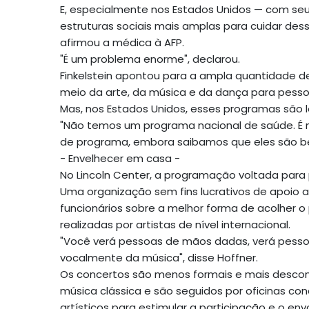
E, especialmente nos Estados Unidos — com se
estruturas sociais mais amplas para cuidar d
afirmou a médica à AFP.
"É um problema enorme", declarou.
Finkelstein apontou para a ampla quantidade d
meio da arte, da música e da dança para pes
Mas, nos Estados Unidos, esses programas são lo
"Não temos um programa nacional de saúde. É m
de programa, embora saibamos que eles são bené
- Envelhecer em casa -
No Lincoln Center, a programação voltada para
Uma organização sem fins lucrativos de apoio 
funcionários sobre a melhor forma de acolher o
realizadas por artistas de nível internacional.
"Você verá pessoas de mãos dadas, verá pesso
vocalmente da música", disse Hoffner.
Os concertos são menos formais e mais descon
música clássica e são seguidos por oficinas c
artísticos para estimular a participação e o env