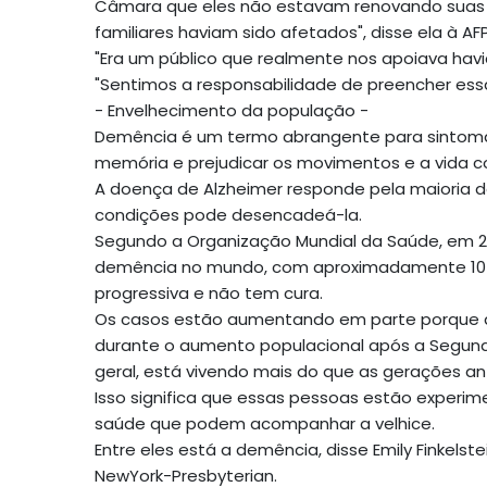
Câmara que eles não estavam renovando suas a
familiares haviam sido afetados", disse ela à AFP
"Era um público que realmente nos apoiava havi
"Sentimos a responsabilidade de preencher essa
- Envelhecimento da população -
Demência é um termo abrangente para sintoma
memória e prejudicar os movimentos e a vida co
A doença de Alzheimer responde pela maioria d
condições pode desencadeá-la.
Segundo a Organização Mundial da Saúde, em 2
demência no mundo, com aproximadamente 10 m
progressiva e não tem cura.
Os casos estão aumentando em parte porque 
durante o aumento populacional após a Segunda
geral, está vivendo mais do que as gerações ant
Isso significa que essas pessoas estão experi
saúde que podem acompanhar a velhice.
Entre eles está a demência, disse Emily Finkelst
NewYork-Presbyterian.