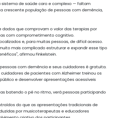
u sistema de saúde caro e complexo — faltam
essa crescente população de pessoas com demência,
e dados que comprovam o valor das terapias por
soas com comprometimento cognitivo.
calizados e, para muitas pessoas, de difícil acesso.
uito mais complicado estruturar e expandir esse tipo
ficos", afirmou Finkelstein.
 pessoas com demência e seus cuidadores é gratuita.
a cuidadores de pacientes com Alzheimer treinou os
 público e desenvolver apresentações acessíveis
as batendo o pé no ritmo, verá pessoas participando
traídos do que as apresentações tradicionais de
onduzidas por musicoterapeutas e educadores
olvimento criativo dos participantes.