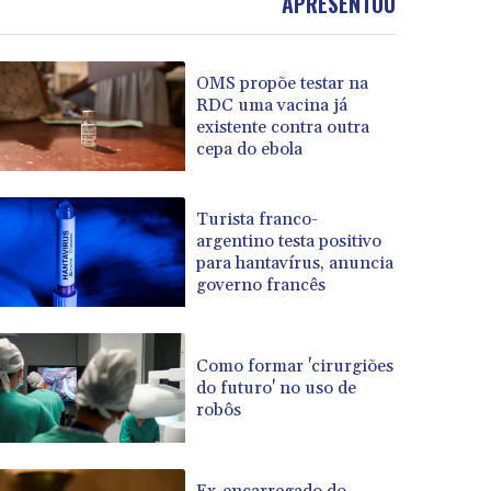
APRESENTOU
OMS propõe testar na
RDC uma vacina já
existente contra outra
cepa do ebola
Turista franco-
argentino testa positivo
para hantavírus, anuncia
governo francês
Como formar 'cirurgiões
do futuro' no uso de
robôs
Ex-encarregado do