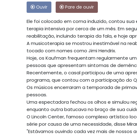
Ouvir
Pare de ouvir
Ele foi colocado em coma induzido, contou sua
terapia intensiva por cerca de um mês. Em seg
reabilitação, incluindo terapia da fala, e hoje 
A musicoterapia se mostrou inestimável na reab
tocado com nomes como Jimi Hendrix.
Hoje, os Kaufman frequentam regularmente um
pessoas que apresentam sintomas de demênci
Recentemente, o casal participou de uma apr
programa, que contou com a participação do Q
Os músicos encerraram a temporada de primave
pessoas.
Uma espectadora fechou os olhos e simulou reg
enquanto outra batucava no braço de sua cuid
O Lincoln Center, famoso complexo artístico loc
série por causa de uma necessidade, disse Mirand
"Estávamos ouvindo cada vez mais de nossos as