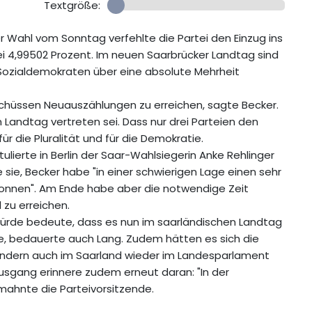
Textgröße:
 Wahl vom Sonntag verfehlte die Partei den Einzug ins
 4,99502 Prozent. Im neuen Saarbrücker Landtag sind
 Sozialdemokraten über eine absolute Mehrheit
chüssen Neuauszählungen zu erreichen, sagte Becker.
 Landtag vertreten sei. Dass nur drei Parteien den
ür die Pluralität und für die Demokratie.
lierte in Berlin der Saar-Wahlsiegerin Anke Rehlinger
ie, Becker habe "in einer schwierigen Lage einen sehr
nnen". Am Ende habe aber die notwendige Zeit
 zu erreichen.
Hürde bedeute, dass es nun im saarländischen Landtag
e, bedauerte auch Lang. Zudem hätten es sich die
ländern auch im Saarland wieder im Landesparlament
usgang erinnere zudem erneut daran: "In der
mahnte die Parteivorsitzende.