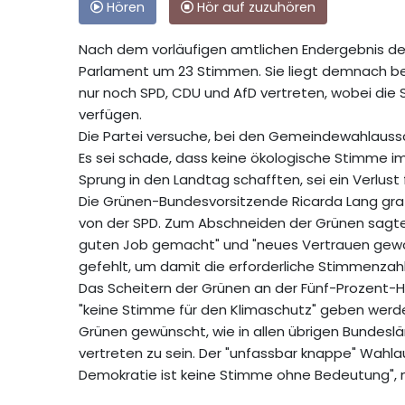
Hören
Hör auf zuzuhören
Nach dem vorläufigen amtlichen Endergebnis der
Parlament um 23 Stimmen. Sie liegt demnach bei
nur noch SPD, CDU und AfD vertreten, wobei die
verfügen.
Die Partei versuche, bei den Gemeindewahlauss
Es sei schade, dass keine ökologische Stimme im
Sprung in den Landtag schafften, sei ein Verlust f
Die Grünen-Bundesvorsitzende Ricarda Lang gratu
von der SPD. Zum Abschneiden der Grünen sagte s
guten Job gemacht" und "neues Vertrauen gewo
gefehlt, um damit die erforderliche Stimmenzahl
Das Scheitern der Grünen an der Fünf-Prozent-
"keine Stimme für den Klimaschutz" geben werd
Grünen gewünscht, wie in allen übrigen Bundes
vertreten zu sein. Der "unfassbar knappe" Wahla
Demokratie ist keine Stimme ohne Bedeutung", 