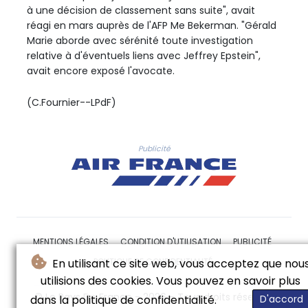
à une décision de classement sans suite", avait
réagi en mars auprès de l'AFP Me Bekerman. "Gérald
Marie aborde avec sérénité toute investigation
relative à d'éventuels liens avec Jeffrey Epstein",
avait encore exposé l'avocate.
(C.Fournier--LPdF)
Publicité
MENTIONS LÉGALES
CONDITION D'UTILISATION
PUBLICITÉ
POLITIQUE DE CONFIDENTIALITÉ
En utilisant ce site web, vous acceptez que nou
utilisions des cookies. Vous pouvez en savoir plus
© Le Pays De France - 2026 - Tous droits réservés
dans la politique de confidentialité.
D'accord