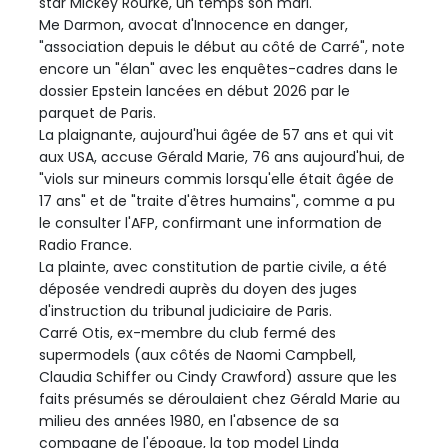
star Mickey Rourke, un temps son mari.
Me Darmon, avocat d'Innocence en danger,
"association depuis le début au côté de Carré", note
encore un "élan" avec les enquêtes-cadres dans le
dossier Epstein lancées en début 2026 par le
parquet de Paris.
La plaignante, aujourd'hui âgée de 57 ans et qui vit
aux USA, accuse Gérald Marie, 76 ans aujourd'hui, de
"viols sur mineurs commis lorsqu'elle était âgée de
17 ans" et de "traite d'êtres humains", comme a pu
le consulter l'AFP, confirmant une information de
Radio France.
La plainte, avec constitution de partie civile, a été
déposée vendredi auprès du doyen des juges
d'instruction du tribunal judiciaire de Paris.
Carré Otis, ex-membre du club fermé des
supermodels (aux côtés de Naomi Campbell,
Claudia Schiffer ou Cindy Crawford) assure que les
faits présumés se déroulaient chez Gérald Marie au
milieu des années 1980, en l'absence de sa
compagne de l'époque, la top model Linda