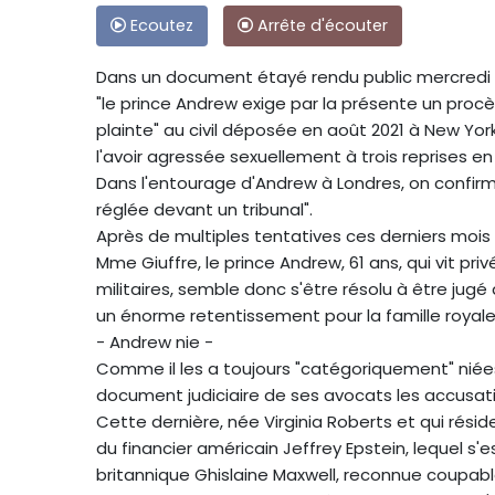
Ecoutez
Arrête d'écouter
Dans un document étayé rendu public mercredi p
"le prince Andrew exige par la présente un procè
plainte" au civil déposée en août 2021 à New York 
l'avoir agressée sexuellement à trois reprises en 
Dans l'entourage d'Andrew à Londres, on confirme
réglée devant un tribunal".
Après de multiples tentatives ces derniers mois p
Mme Giuffre, le prince Andrew, 61 ans, qui vit priv
militaires, semble donc s'être résolu à être jug
un énorme retentissement pour la famille royale
- Andrew nie -
Comme il les a toujours "catégoriquement" niées
document judiciaire de ses avocats les accusat
Cette dernière, née Virginia Roberts et qui résid
du financier américain Jeffrey Epstein, lequel s'
britannique Ghislaine Maxwell, reconnue coupab