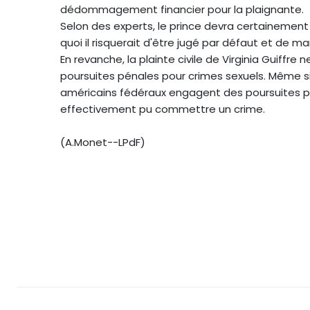
dédommagement financier pour la plaignante.
Selon des experts, le prince devra certainemen
quoi il risquerait d'être jugé par défaut et de m
En revanche, la plainte civile de Virginia Guiff
poursuites pénales pour crimes sexuels. Même si
américains fédéraux engagent des poursuites pén
effectivement pu commettre un crime.
(A.Monet--LPdF)