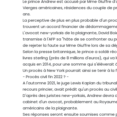
Le prince Andrew est accusé par Mme Giuffre d'a
Vierges américaines, résidences du couple de pr
ans.
La perceptive de plus en plus probable d'un procè
trouvent un accord financier de dédommageme
L'avocat new-yorkais de la plaignante, David Boi
transmise à l'AFP sa "hâte de se confronter au 
de rejeter la faute sur Mme Giuffre lors de sa dé
Selon la presse britannique, le prince a soldé r
livres sterling (près de 8 millions d'euros), qui v
acquis en 2014, pour une somme qui s'élèverait à 18
Un procès à New York pourrait ainsi se tenir à la f
- Procès civil fin 2022 ? -
A l'automne 2021, le juge Lewis Kaplan du tribunal
recours princier, avait prédit qu'un procès au ci
D'après des juristes new-yorkais, Andrew devra 
cabinet d'un avocat, probablement au Royaume-
américains de la plaignante.
Ses réponses seront ensuite soumises comme pr