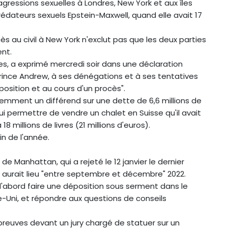
gressions sexuelles à Londres, New York et aux îles
édateurs sexuels Epstein-Maxwell, quand elle avait 17
s au civil à New York n'exclut pas que les deux parties
nt.
es, a exprimé mercredi soir dans une déclaration
prince Andrew, à ses dénégations et à ses tentatives
position et au cours d'un procès".
écemment un différend sur une dette de 6,6 millions de
a lui permettre de vendre un chalet en Suisse qu'il avait
 millions de livres (21 millions d'euros).
in de l'année.
 de Manhattan, qui a rejeté le 12 janvier le dernier
vil aurait lieu "entre septembre et décembre" 2022.
d'abord faire une déposition sous serment dans le
Uni, et répondre aux questions de conseils
euves devant un jury chargé de statuer sur un