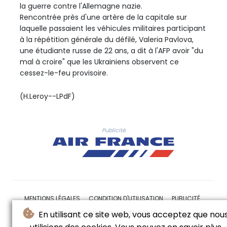
la guerre contre l'Allemagne nazie.
Rencontrée près d'une artère de la capitale sur
laquelle passaient les véhicules militaires participant
à la répétition générale du défilé, Valeria Pavlova,
une étudiante russe de 22 ans, a dit à l'AFP avoir "du
mal à croire" que les Ukrainiens observent ce
cessez-le-feu provisoire.
(H.Leroy--LPdF)
Publicité
MENTIONS LÉGALES
CONDITION D'UTILISATION
PUBLICITÉ
POLITIQUE DE CONFIDENTIALITÉ
En utilisant ce site web, vous acceptez que nou