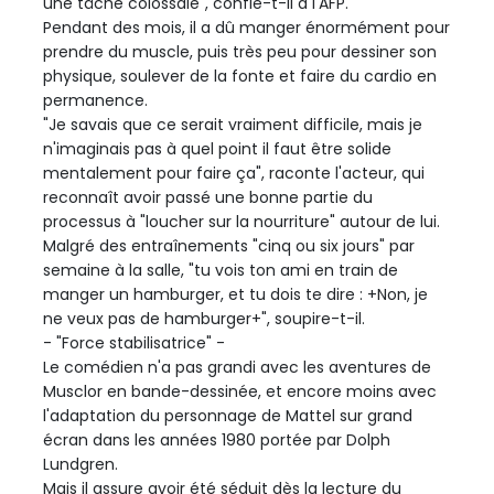
une tâche colossale", confie-t-il à l'AFP.
Pendant des mois, il a dû manger énormément pour
prendre du muscle, puis très peu pour dessiner son
physique, soulever de la fonte et faire du cardio en
permanence.
"Je savais que ce serait vraiment difficile, mais je
n'imaginais pas à quel point il faut être solide
mentalement pour faire ça", raconte l'acteur, qui
reconnaît avoir passé une bonne partie du
processus à "loucher sur la nourriture" autour de lui.
Malgré des entraînements "cinq ou six jours" par
semaine à la salle, "tu vois ton ami en train de
manger un hamburger, et tu dois te dire : +Non, je
ne veux pas de hamburger+", soupire-t-il.
- "Force stabilisatrice" -
Le comédien n'a pas grandi avec les aventures de
Musclor en bande-dessinée, et encore moins avec
l'adaptation du personnage de Mattel sur grand
écran dans les années 1980 portée par Dolph
Lundgren.
Mais il assure avoir été séduit dès la lecture du