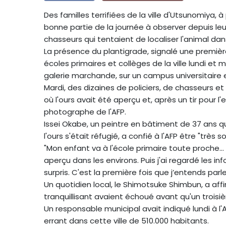
Des familles terrifiées de la ville d'Utsunomiya,
bonne partie de la journée à observer depuis leur
chasseurs qui tentaient de localiser l'animal dan
La présence du plantigrade, signalé une premièr
écoles primaires et collèges de la ville lundi et 
galerie marchande, sur un campus universitaire 
Mardi, des dizaines de policiers, de chasseurs 
où l'ours avait été aperçu et, après un tir pour l
photographe de l'AFP.
Issei Okabe, un peintre en bâtiment de 37 ans 
l'ours s'était réfugié, a confié à l'AFP être "très s
"Mon enfant va à l'école primaire toute proche… 
aperçu dans les environs. Puis j'ai regardé les i
surpris. C'est la première fois que j’entends parl
Un quotidien local, le Shimotsuke Shimbun, a af
tranquillisant avaient échoué avant qu'un troisiè
Un responsable municipal avait indiqué lundi à l'AFP
errant dans cette ville de 510.000 habitants.