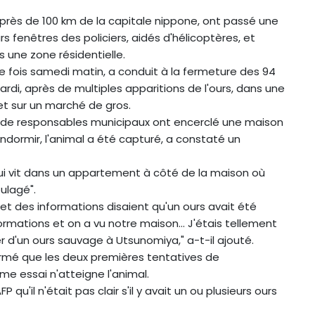
 à près de 100 km de la capitale nippone, ont passé une
s fenêtres des policiers, aidés d'hélicoptères, et
s une zone résidentielle.
e fois samedi matin, a conduit à la fermeture des 94
mardi, après de multiples apparitions de l'ours, dans une
et sur un marché de gros.
et de responsables municipaux ont encerclé une maison
'endormir, l'animal a été capturé, a constaté un
qui vit dans un appartement à côté de la maison où
oulagé".
et des informations disaient qu'un ours avait été
nformations et on a vu notre maison… J'étais tellement
er d'un ours sauvage à Utsunomiya," a-t-il ajouté.
firmé que les deux premières tentatives de
me essai n'atteigne l'animal.
 qu'il n'était pas clair s'il y avait un ou plusieurs ours