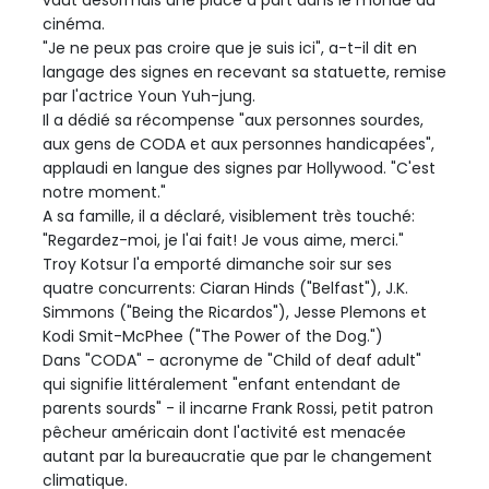
vaut désormais une place à part dans le monde du
cinéma.
"Je ne peux pas croire que je suis ici", a-t-il dit en
langage des signes en recevant sa statuette, remise
par l'actrice Youn Yuh-jung.
Il a dédié sa récompense "aux personnes sourdes,
aux gens de CODA et aux personnes handicapées",
applaudi en langue des signes par Hollywood. "C'est
notre moment."
A sa famille, il a déclaré, visiblement très touché:
"Regardez-moi, je l'ai fait! Je vous aime, merci."
Troy Kotsur l'a emporté dimanche soir sur ses
quatre concurrents: Ciaran Hinds ("Belfast"), J.K.
Simmons ("Being the Ricardos"), Jesse Plemons et
Kodi Smit-McPhee ("The Power of the Dog.")
Dans "CODA" - acronyme de "Child of deaf adult"
qui signifie littéralement "enfant entendant de
parents sourds" - il incarne Frank Rossi, petit patron
pêcheur américain dont l'activité est menacée
autant par la bureaucratie que par le changement
climatique.