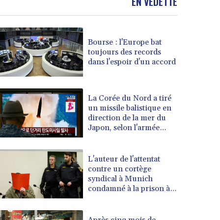
EN VEDETTE
Bourse : l'Europe bat
toujours des records
dans l'espoir d'un accord
La Corée du Nord a tiré
un missile balistique en
direction de la mer du
Japon, selon l'armée
sud-coréenne
L'auteur de l'attentat
contre un cortège
syndical à Munich
condamné à la prison à
perpétuité
Après cinq mois de