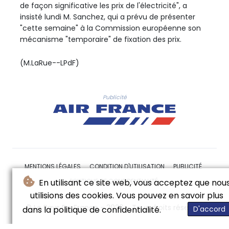
de façon significative les prix de l'électricité", a
insisté lundi M. Sanchez, qui a prévu de présenter
"cette semaine" à la Commission européenne son
mécanisme "temporaire" de fixation des prix.
(M.LaRue--LPdF)
Publicité
MENTIONS LÉGALES
CONDITION D'UTILISATION
PUBLICITÉ
POLITIQUE DE CONFIDENTIALITÉ
En utilisant ce site web, vous acceptez que nou
utilisions des cookies. Vous pouvez en savoir plus
© Le Pays De France - 2026 - Tous droits réservés
dans la politique de confidentialité.
D'accord