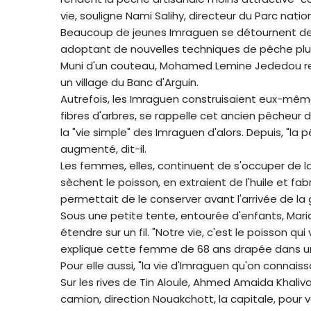
vie, souligne Nami Salihy, directeur du Parc natio
Beaucoup de jeunes Imraguen se détournent des 
adoptant de nouvelles techniques de pêche plu
Muni d'un couteau, Mohamed Lemine Jededou repr
un village du Banc d'Arguin.
Autrefois, les Imraguen construisaient eux-mêmes 
fibres d'arbres, se rappelle cet ancien pêcheur d
la "vie simple" des Imraguen d'alors. Depuis, "la
augmenté, dit-il.
Les femmes, elles, continuent de s'occuper de la
sèchent le poisson, en extraient de l'huile et fa
permettait de le conserver avant l'arrivée de la 
Sous une petite tente, entourée d'enfants, Maria
étendre sur un fil. "Notre vie, c'est le poisson qui v
explique cette femme de 68 ans drapée dans u
Pour elle aussi, "la vie d'Imraguen qu'on connaissai
Sur les rives de Tin Aloule, Ahmed Amaida Khaliv
camion, direction Nouakchott, la capitale, pou