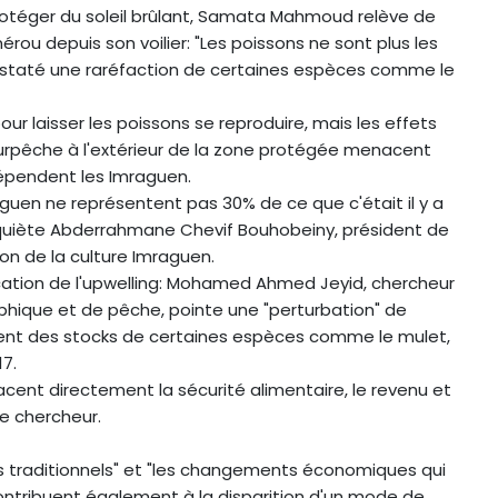
rotéger du soleil brûlant, Samata Mahmoud relève de
ou depuis son voilier: "Les poissons ne sont plus les
onstaté une raréfaction de certaines espèces comme le
ur laisser les poissons se reproduire, mais les effets
rpêche à l'extérieur de la zone protégée menacent
épendent les Imraguen.
uen ne représentent pas 30% de ce que c'était il y a
s'inquiète Abderrahmane Chevif Bouhobeiny, président de
ion de la culture Imraguen.
ication de l'upwelling: Mohamed Ahmed Jeyid, chercheur
phique et de pêche, pointe une "perturbation" de
ent des stocks de certaines espèces comme le mulet,
17.
ent directement la sécurité alimentaire, le revenu et
le chercheur.
irs traditionnels" et "les changements économiques qui
ontribuent également à la disparition d'un mode de