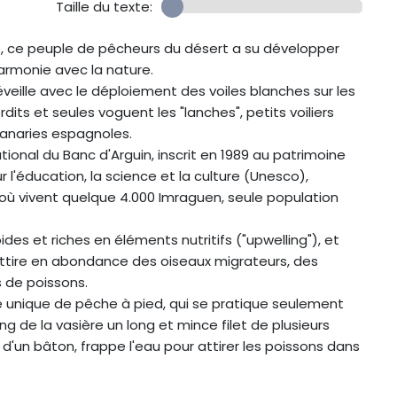
Taille du texte:
ue, ce peuple de pêcheurs du désert a su développer
armonie avec la nature.
s'éveille avec le déploiement des voiles blanches sur les
rdits et seules voguent les "lanches", petits voiliers
 Canaries espagnoles.
ational du Banc d'Arguin, inscrit en 1989 au patrimoine
 l'éducation, la science et la culture (Unesco),
 où vivent quelque 4.000 Imraguen, seule population
es et riches en éléments nutritifs ("upwelling"), et
attire en abondance des oiseaux migrateurs, des
de poissons.
 unique de pêche à pied, qui se pratique seulement
ng de la vasière un long et mince filet de plusieurs
 d'un bâton, frappe l'eau pour attirer les poissons dans