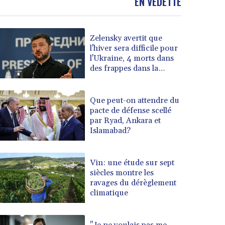
EN VEDETTE
Zelensky avertit que
l'hiver sera difficile pour
l'Ukraine, 4 morts dans
des frappes dans la
région de Kiev
Que peut-on attendre du
pacte de défense scellé
par Ryad, Ankara et
Islamabad?
Vin: une étude sur sept
siècles montre les
ravages du dérèglement
climatique
"Je ne voulais pas me