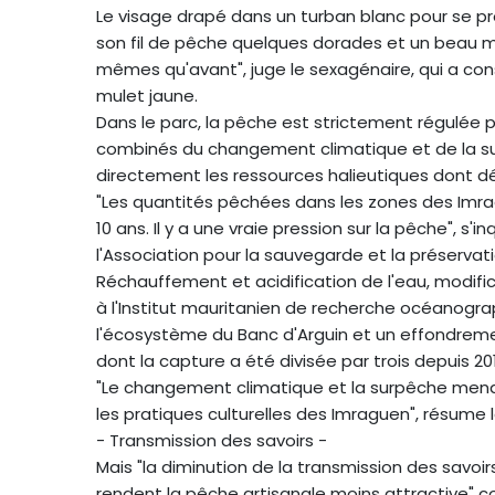
Le visage drapé dans un turban blanc pour se p
son fil de pêche quelques dorades et un beau mér
mêmes qu'avant", juge le sexagénaire, qui a c
mulet jaune.
Dans le parc, la pêche est strictement régulée po
combinés du changement climatique et de la su
directement les ressources halieutiques dont d
"Les quantités pêchées dans les zones des Imrag
10 ans. Il y a une vraie pression sur la pêche", 
l'Association pour la sauvegarde et la préservat
Réchauffement et acidification de l'eau, modif
à l'Institut mauritanien de recherche océanogra
l'écosystème du Banc d'Arguin et un effondrem
dont la capture a été divisée par trois depuis 20
"Le changement climatique et la surpêche menac
les pratiques culturelles des Imraguen", résume 
- Transmission des savoirs -
Mais "la diminution de la transmission des savo
rendent la pêche artisanale moins attractive" c