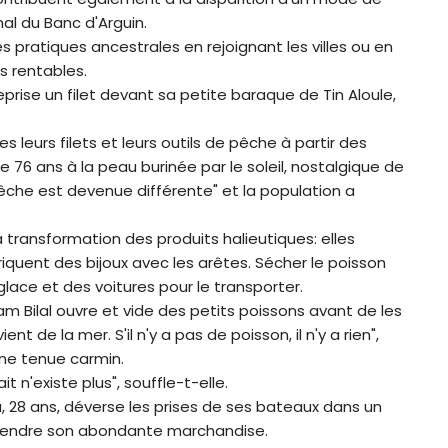
nal du Banc d'Arguin.
pratiques ancestrales en rejoignant les villes ou en
s rentables.
ise un filet devant sa petite baraque de Tin Aloule,
leurs filets et leurs outils de pêche à partir des
e 76 ans à la peau burinée par le soleil, nostalgique de
 pêche est devenue différente" et la population a
 transformation des produits halieutiques: elles
briquent des bijoux avec les arêtes. Sécher le poisson
glace et des voitures pour le transporter.
m Bilal ouvre et vide des petits poissons avant de les
ient de la mer. S'il n'y a pas de poisson, il n'y a rien",
ne tenue carmin.
t n'existe plus", souffle-t-elle.
a, 28 ans, déverse les prises de ses bateaux dans un
r vendre son abondante marchandise.