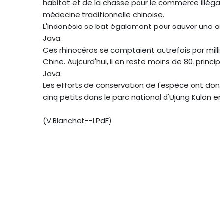
habitat et de la chasse pour le commerce illéga
médecine traditionnelle chinoise.
L'Indonésie se bat également pour sauver une au
Java.
Ces rhinocéros se comptaient autrefois par milli
Chine. Aujourd'hui, il en reste moins de 80, prin
Java.
Les efforts de conservation de l'espèce ont do
cinq petits dans le parc national d'Ujung Kulon en
(V.Blanchet--LPdF)