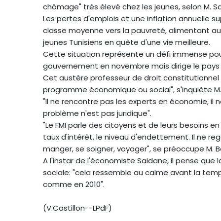
chômage" très élevé chez les jeunes, selon M. S
Les pertes d'emplois et une inflation annuelle 
classe moyenne vers la pauvreté, alimentant aus
jeunes Tunisiens en quête d'une vie meilleure.
Cette situation représente un défi immense pou
gouvernement en novembre mais dirige le pays 
Cet austère professeur de droit constitutionnel 
programme économique ou social", s'inquiète M
"Il ne rencontre pas les experts en économie, il 
problème n'est pas juridique".
"Le FMI parle des citoyens et de leurs besoins en
taux d'intérêt, le niveau d'endettement. Il ne re
manger, se soigner, voyager", se préoccupe M. 
A l'instar de l'économiste Saidane, il pense que 
sociale: "cela ressemble au calme avant la tem
comme en 2010".
(V.Castillon--LPdF)