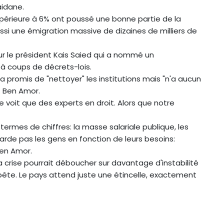
aidane.
supérieure à 6% ont poussé une bonne partie de la
si une émigration massive de dizaines de milliers de
r le président Kais Saied qui a nommé un
à coups de décrets-lois.
a promis de "nettoyer" les institutions mais "n'a aucun
. Ben Amor.
ne voit que des experts en droit. Alors que notre
 termes de chiffres: la masse salariale publique, les
garde pas les gens en fonction de leurs besoins:
Ben Amor.
la crise pourrait déboucher sur davantage d'instabilité
pête. Le pays attend juste une étincelle, exactement