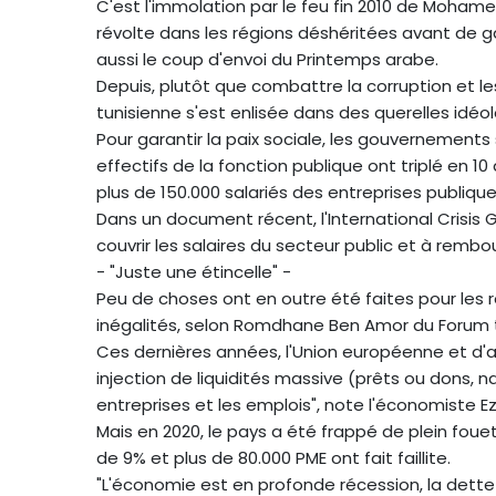
C'est l'immolation par le feu fin 2010 de Moham
révolte dans les régions déshéritées avant de gag
aussi le coup d'envoi du Printemps arabe.
Depuis, plutôt que combattre la corruption et l
tunisienne s'est enlisée dans des querelles idéol
Pour garantir la paix sociale, les gouvernement
effectifs de la fonction publique ont triplé en 1
plus de 150.000 salariés des entreprises publiques
Dans un document récent, l'International Crisis G
couvrir les salaires du secteur public et à rembou
- "Juste une étincelle" -
Peu de choses ont en outre été faites pour les r
inégalités, selon Romdhane Ben Amor du Forum t
Ces dernières années, l'Union européenne et d'au
injection de liquidités massive (prêts ou dons, n
entreprises et les emplois", note l'économiste E
Mais en 2020, le pays a été frappé de plein fouet
de 9% et plus de 80.000 PME ont fait faillite.
"L'économie est en profonde récession, la dett