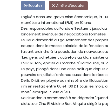
Ecoutez
Arrête d'écouter
Engluée dans une grave crise économique, la Tu
monétaire international (FMI) en 10 ans.
Des responsables du Fonds effectuent jusqu'au 22 
lancement éventuel de négociations formelles.
Le FMI a demandé au gouvernement des proposi
coupes dans la masse salariale de la fonction p
faisant craindre à la population de nouveaux sacr
"Les gens achetaient autrefois au kilo, maintenan
l'AFP M. Jani, épicier du marché d'Halfaouine, au c
Le pays, plongé dans une crise politique depuis q
pouvoirs en juillet, s'enfonce aussi dans la récess
Delila Dridi, employée au ministère de l'Educatio
il m'en restait entre 60 et 100 DT tous les mois,
mois", explique-t-elle à l'AFP.
Sa situation a commencé à se dégrader "quand Zi
dictateur Zine El Abidine Ben Ali qui a dirigé le 