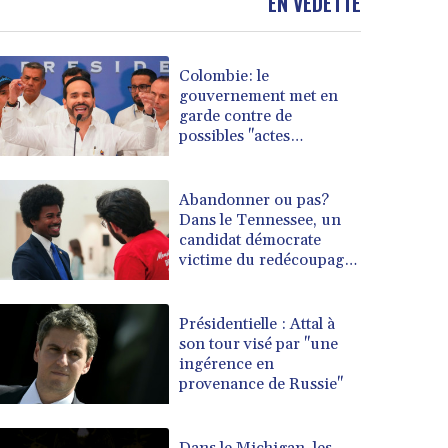
EN VEDETTE
Colombie: le
gouvernement met en
garde contre de
possibles "actes
terroristes" lors de
l'investiture du président
Abandonner ou pas?
Dans le Tennessee, un
candidat démocrate
victime du redécoupage
électoral
Présidentielle : Attal à
son tour visé par "une
ingérence en
provenance de Russie"
Dans le Michigan, les