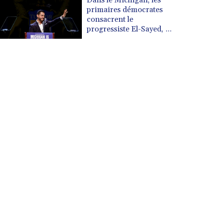
primaires démocrates
consacrent le
progressiste El-Sayed, à
rebours de son parti