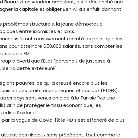
ed Bouazizi, un vendeur ambulant, qui a déclenché une
ner la capitale et obliger Ben Ali à s'enfuir, donnant
es problèmes structurels, la jeune démocratie
ogiques entre islamistes et laïcs.
s successifs ont massivement recruté au point que les
0 ans pour atteindre 650.000 salariés, sans compter les
, selon le FMI.
roup a averti que l'Etat "parvenait de justesse à
rser la dette extérieure".
égions pauvres, ce qui a creusé encore plus les
unisien des droits économiques et sociaux (FTDES).
tres pays sont venus en aide à la Tunisie "via une
dlr) afin de protéger le tissu économique, les
zzedine Saidane.
 par la vague de Covid-19: le PIB s'est effondré de plus
e atteint des niveaux sans précédent, tout comme le