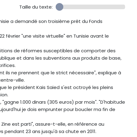
Taille du texte:
nisie a demandé son troisième prêt du Fonds
février "une visite virtuelle" en Tunisie avant le
tions de réformes susceptibles de comporter des
ublique et dans les subventions aux produits de base,
ifices.
t ils ne prennent que le strict nécessaire", explique à
entre-ville.
ue le président Kais Saied s'est octroyé les pleins
ion.
n, "gagne 1.000 dinars (305 euros) par mois". "D'habitude
 aujourd'hui je dois emprunter pour boucler ma fin de
ne est parti", assure-t-elle, en référence au
pays pendant 23 ans jusqu'à sa chute en 2011.