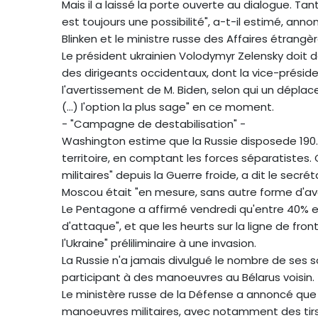
Mais il a laissé la porte ouverte au dialogue. Tan
est toujours une possibilité", a-t-il estimé, an
Blinken et le ministre russe des Affaires étrangè
Le président ukrainien Volodymyr Zelensky doit 
des dirigeants occidentaux, dont la vice-présid
l'avertissement de M. Biden, selon qui un déplac
(...) l'option la plus sage" en ce moment.
- "Campagne de destabilisation" -
Washington estime que la Russie disposede 190.
territoire, en comptant les forces séparatistes.
militaires" depuis la Guerre froide, a dit le secr
Moscou était "en mesure, sans autre forme d'av
Le Pentagone a affirmé vendredi qu'entre 40% e
d'attaque", et que les heurts sur la ligne de fr
l'Ukraine" préliliminaire à une invasion.
La Russie n'a jamais divulgué le nombre de ses s
participant à des manoeuvres au Bélarus voisin.
Le ministère russe de la Défense a annoncé que
manoeuvres militaires, avec notamment des tirs 