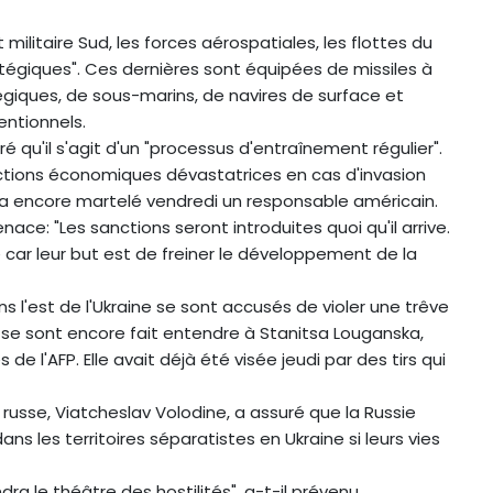
militaire Sud, les forces aérospatiales, les flottes du
ratégiques". Ces dernières sont équipées de missiles à
giques, de sous-marins, de navires de surface et
entionnels.
é qu'il s'agit d'un "processus d'entraînement régulier".
tions économiques dévastatrices en cas d'invasion
ia", a encore martelé vendredi un responsable américain.
ce: "Les sanctions seront introduites quoi qu'il arrive.
ne car leur but est de freiner le développement de la
ns l'est de l'Ukraine se sont accusés de violer une trêve
se sont encore fait entendre à Stanitsa Louganska,
s de l'AFP. Elle avait déjà été visée jeudi par des tirs qui
usse, Viatcheslav Volodine, a assuré que la Russie
dans les territoires séparatistes en Ukraine si leurs vies
ra le théâtre des hostilités", a-t-il prévenu.