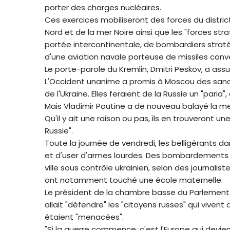
porter des charges nucléaires.
Ces exercices mobiliseront des forces du district 
Nord et de la mer Noire ainsi que les "forces st
portée intercontinentale, de bombardiers straté
d'une aviation navale porteuse de missiles conv
Le porte-parole du Kremlin, Dmitri Peskov, a assur
L'Occident unanime a promis à Moscou des sanc
de l'Ukraine. Elles feraient de la Russie un "par
Mais Vladimir Poutine a de nouveau balayé la mena
Qu'il y ait une raison ou pas, ils en trouveront u
Russie".
Toute la journée de vendredi, les belligérants da
et d'user d'armes lourdes. Des bombardements 
ville sous contrôle ukrainien, selon des journaliste
ont notamment touché une école maternelle.
Le président de la chambre basse du Parlement r
allait "défendre" les "citoyens russes" qui vivent 
étaient "menacées".
"Si la guerre commence, c'est l'Europe qui deviend