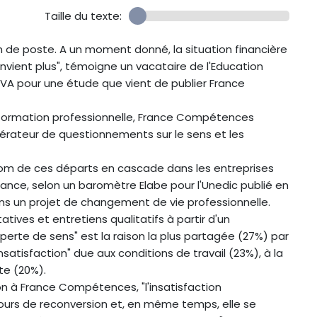
Taille du texte:
tion de poste. A un moment donné, la situation financière
onvient plus", témoigne un vacataire de l'Education
 BVA pour une étude que vient de publier France
 formation professionnelle, France Compétences
élérateur de questionnements sur le sens et les
nom de ces départs en cascade dans les entreprises
rance, selon un baromètre Elabe pour l'Unedic publié en
s un projet de changement de vie professionnelle.
tives et entretiens qualitatifs à partir d'un
"perte de sens" est la raison la plus partagée (27%) par
insatisfaction" due aux conditions de travail (23%), à la
te (20%).
ion à France Compétences, "l'insatisfaction
ours de reconversion et, en même temps, elle se