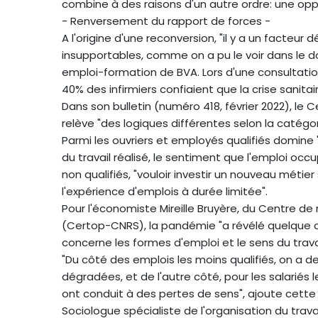
combine à des raisons d'un autre ordre: une oppo
- Renversement du rapport de forces -
A l'origine d'une reconversion, "il y a un facteu
insupportables, comme on a pu le voir dans le do
emploi-formation de BVA. Lors d'une consultatio
40% des infirmiers confiaient que la crise sanita
Dans son bulletin (numéro 418, février 2022), le 
relève "des logiques différentes selon la catégor
Parmi les ouvriers et employés qualifiés domine
du travail réalisé, le sentiment que l'emploi occ
non qualifiés, "vouloir investir un nouveau métier
l'expérience d'emplois à durée limitée".
Pour l'économiste Mireille Bruyère, du Centre de
(Certop-CNRS), la pandémie "a révélé quelque cho
concerne les formes d'emploi et le sens du travai
"Du côté des emplois les moins qualifiés, on a d
dégradées, et de l'autre côté, pour les salariés
ont conduit à des pertes de sens", ajoute cette
Sociologue spécialiste de l'organisation du trava