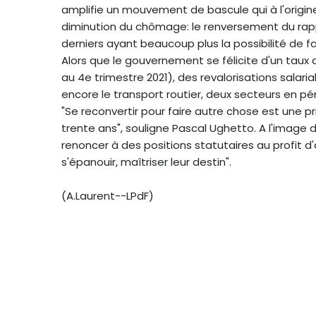
amplifie un mouvement de bascule qui à l'origin
diminution du chômage: le renversement du rapp
derniers ayant beaucoup plus la possibilité de fai
Alors que le gouvernement se félicite d'un taux
au 4e trimestre 2021), des revalorisations salari
encore le transport routier, deux secteurs en pé
"Se reconvertir pour faire autre chose est une pris
trente ans", souligne Pascal Ughetto. A l'image 
renoncer à des positions statutaires au profit d'
s'épanouir, maîtriser leur destin".
(A.Laurent--LPdF)