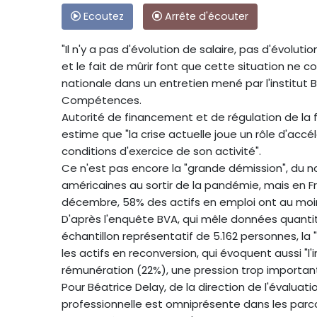
Ecoutez
Arrête d'écouter
"Il n'y a pas d'évolution de salaire, pas d'évolu
et le fait de mûrir font que cette situation ne c
nationale dans un entretien mené par l'institut
Compétences.
Autorité de financement et de régulation de la
estime que "la crise actuelle joue un rôle d'acc
conditions d'exercice de son activité".
Ce n'est pas encore la "grande démission", du 
américaines au sortir de la pandémie, mais en F
décembre, 58% des actifs en emploi ont au moin
D'après l'enquête BVA, qui mêle données quantita
échantillon représentatif de 5.162 personnes, la 
les actifs en reconversion, qui évoquent aussi "l'
rémunération (22%), une pression trop importan
Pour Béatrice Delay, de la direction de l'évaluat
professionnelle est omniprésente dans les parc